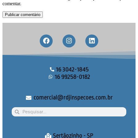
comentar.
16 3042-1845
16 99258-0182
comercial@rdjinspecoes.com.br
Sertãozinho - SP