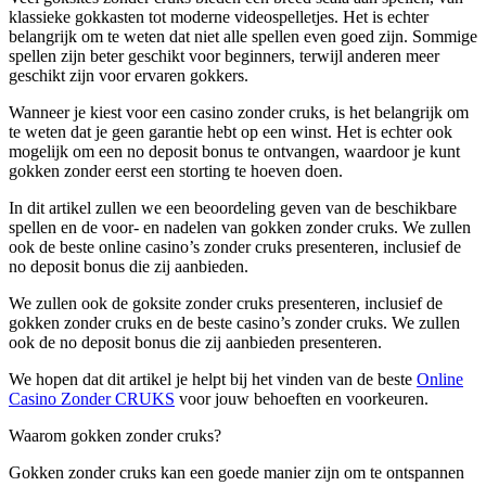
klassieke gokkasten tot moderne videospelletjes. Het is echter
belangrijk om te weten dat niet alle spellen even goed zijn. Sommige
spellen zijn beter geschikt voor beginners, terwijl anderen meer
geschikt zijn voor ervaren gokkers.
Wanneer je kiest voor een casino zonder cruks, is het belangrijk om
te weten dat je geen garantie hebt op een winst. Het is echter ook
mogelijk om een no deposit bonus te ontvangen, waardoor je kunt
gokken zonder eerst een storting te hoeven doen.
In dit artikel zullen we een beoordeling geven van de beschikbare
spellen en de voor- en nadelen van gokken zonder cruks. We zullen
ook de beste online casino’s zonder cruks presenteren, inclusief de
no deposit bonus die zij aanbieden.
We zullen ook de goksite zonder cruks presenteren, inclusief de
gokken zonder cruks en de beste casino’s zonder cruks. We zullen
ook de no deposit bonus die zij aanbieden presenteren.
We hopen dat dit artikel je helpt bij het vinden van de beste
Online
Casino Zonder CRUKS
voor jouw behoeften en voorkeuren.
Waarom gokken zonder cruks?
Gokken zonder cruks kan een goede manier zijn om te ontspannen