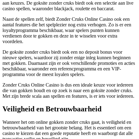
aan keuzes. De goksite zonder cruks biedt ook een selectie aan live
casino spellen, waaronder blackjack, roulette en baccarat.
Naast de spellen zelf, biedt Zonder Cruks Online Casino ook een
aantal features die het spelplezier nog extra verhogen. Zo is er een
loyaltyprogramma beschikbaar, waar spelers punten kunnen
verdienen door te gokken en deze in te wisselen voor extra
voordelen.
De goksite zonder cruks biedt ook een no deposit bonus voor
nieuwe spelers, waardoor zij zonder enige inleg kunnen beginnen
met gokken. Daarnaast zijn er ook verschillende promoties en acties
beschikbaar, waaronder een referencprogramma en een VIP-
programma voor de meest loyalen spelers.
Zonder Cruks Online Casino is dus een ideale keuze voor iedereen
die van gokken houdt en op zoek is naar een goksite zonder cruks.
Met zijn brede scala aan spellen en features, is er iets voor iedereen.
Veiligheid en Betrouwbaarheid
Wanneer het om online gokken zonder cruks gaat, is veiligheid en
betrouwbaarheid van het grootste belang. Het is essentieel om een
casino te kiezen dat een goede reputatie heeft en waarborgt dat alle
transacties veilig en beveiligd zijn.