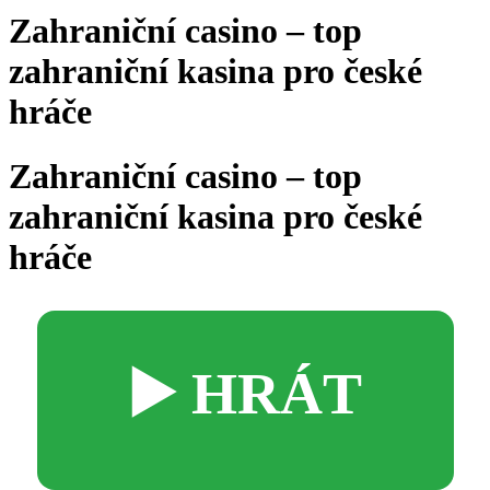
Zahraniční casino – top
zahraniční kasina pro české
hráče
Zahraniční casino – top
zahraniční kasina pro české
hráče
▶️ HRÁT