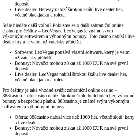
deposit.
Live dealer: Betway nabízí širokou škálu live dealer her,
včetně blackjacku a roleta.
Stále hledáte další volbu? Pokusme se o další zahraniční online
casino pro češtiny – LeoVegas. LeoVegas je známé svým
výkonným softwarem a výhodnými bonusy. Toto casino nabízí i live
dealer hry a je velmi uživatelsky přátelští.
Software: LeoVegas používá vlastní software, který je velmi
uživatelsky přátelští.
Bonusy: Nováčci mohou získat až 1000 EUR na své první
deposit.
Live dealer: LeoVegas nabízí širokou škálu live dealer her,
včetně blackjacku a roleta.
Pro češtiny je také vhodné zvážit zahraniční online casino –
888casino. Toto casino nabízí širokou škálu hudebních her, výhodné
bonusy a bezpečnou platbu. 888casino je známé svým výkonným
softwarem a výhodnými bonusy.
Oferta: 888casino nabízí více než 1000 her, včetně slotů, karty
a live dealer.
Bonusy: Nováčci mohou získat až 1000 EUR na své první
deposit.