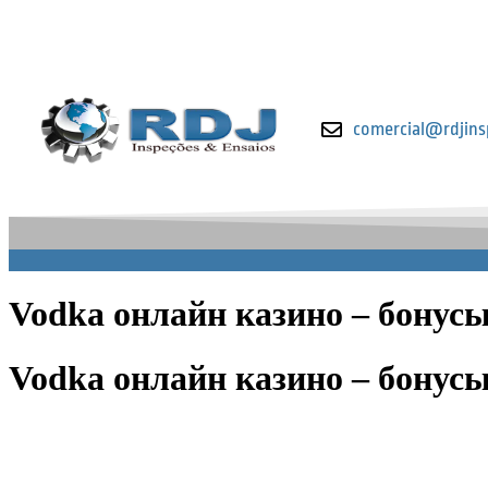
comercial@rdjins
Vodka онлайн казино – бонусы
Vodka онлайн казино – бонусы