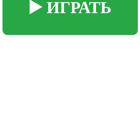
▶️ ИГРАТЬ