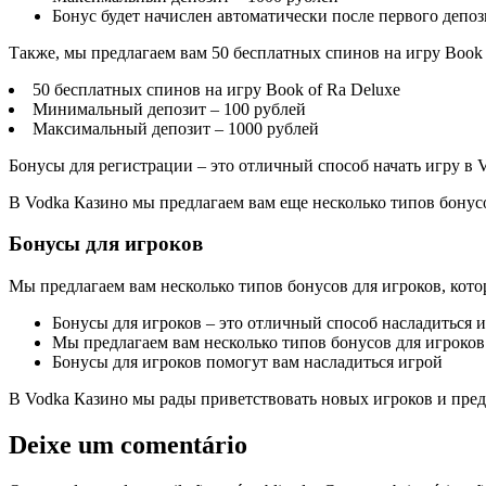
Бонус будет начислен автоматически после первого депоз
Также, мы предлагаем вам 50 бесплатных спинов на игру Book 
50 бесплатных спинов на игру Book of Ra Deluxe
Минимальный депозит – 100 рублей
Максимальный депозит – 1000 рублей
Бонусы для регистрации – это отличный способ начать игру в 
В Vodka Казино мы предлагаем вам еще несколько типов бонусо
Бонусы для игроков
Мы предлагаем вам несколько типов бонусов для игроков, кото
Бонусы для игроков – это отличный способ насладиться 
Мы предлагаем вам несколько типов бонусов для игроков
Бонусы для игроков помогут вам насладиться игрой
В Vodka Казино мы рады приветствовать новых игроков и пред
Deixe um comentário