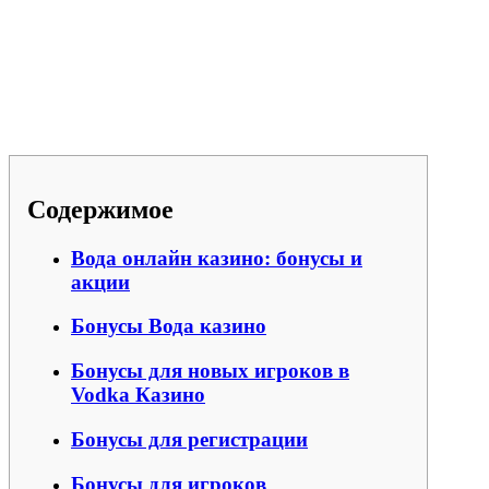
Содержимое
Вода онлайн казино: бонусы и
акции
Бонусы Вода казино
Бонусы для новых игроков в
Vodka Казино
Бонусы для регистрации
Бонусы для игроков