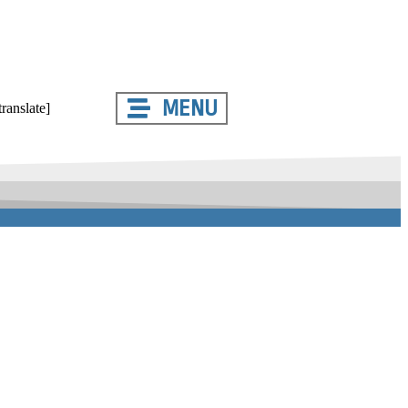
MENU
translate]