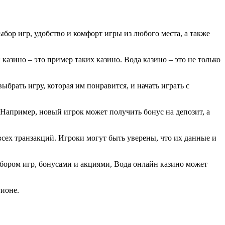
бор игр, удобство и комфорт игры из любого места, а также
казино – это пример таких казино. Вода казино – это не только
брать игру, которая им понравится, и начать играть с
 Например, новый игрок может получить бонус на депозит, а
сех транзакций. Игроки могут быть уверены, что их данные и
ыбором игр, бонусами и акциями, Вода онлайн казино может
гионе.