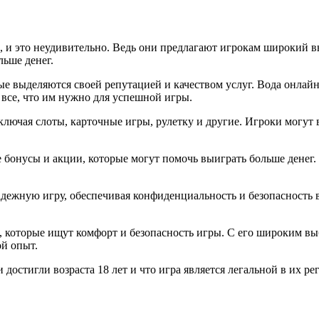
 и это неудивительно. Ведь они предлагают игрокам широкий вы
льше денег.
ые выделяются своей репутацией и качеством услуг. Вода онлайн 
 все, что им нужно для успешной игры.
ючая слоты, карточные игры, рулетку и другие. Игроки могут вы
 бонусы и акции, которые могут помочь выиграть больше денег.
дежную игру, обеспечивая конфиденциальность и безопасность в
в, которые ищут комфорт и безопасность игры. С его широким в
й опыт.
достигли возраста 18 лет и что игра является легальной в их ре