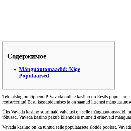
Содержимое
Mänguautomaadid: Kige
Populaarsed
Teie otsing on lõppenud! Vavada online kasiino on Eestis populaarne
registreeritud Eesti kassapidamises ja on saanud litsentsi mänguasutus
Üks Vavada kasiino suurimaid vahetusi on selle mänguautomaadid, mis
tõhusad. Vavada kasiino pakub klientidele mitmeid erinevaid mänguaut
Vavada kasiino on ka tuntud selle populaarsete slotide poolest. Vavada 