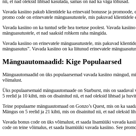
nii, et nad oleksid lihtsad kasutada, samas on nad ka väga tõhusad.
Vavada kasiino pakub klientidele ka erinevaid bonusse ja promoode, 
promo code on erinevatele mänguasutustele, mis pakuvad klientidele
Vavada kasiino on ka tuntud selle hea toetuse poolest. Vavada kasiino
mänguasutustele, et nad saaksid rohkem raha mängida.
Vavada kasiino on erinevatele mänguasutustele, mis pakuvad klientide
mänguasutus”. Vavada kasiino on ka liitunud erinevatele mänguasutus
Mänguautomaadid: Kige Populaarsed
Mänguautomaadid on üks populaarsemad vavada kasiino mängud, mis on
võimalust.
Üks populaarsemaid mänguautomaade on Starburst, mis on saadaval vav
5 reelid ja 10 kihti, mis on disainitud nii, et nad oleksid lihtsad ja huvi
Teine populaarne mänguautomaad on Gonzo’s Quest, mis on ka saadaval
Mängus on 5 reelid ja 21 kihti, mis on disainitud nii, et nad oleksid li
Vavada bonus code on üks võimalust, et saada lisamüüki vavada kasiin
code on teine võimalus, et saada lisamüüki vavada kasiino. See promo 