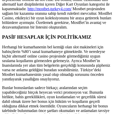
alternatif kart disiplinlerini içeren Diğer Kart Oyunları kategorisi ile
kapanmaktadır.
http://mostbet-turkey4.com/
Mostbet projesinden
sağlam bir kazanma oranına sahip kendi ruletleri mevcuttur. MostBet
Casino, etkileyici bir oyun koleksiyonunu bir araya getirerek bunları
bölümlere ayırmıştır. Özetlemek gerekirse, MostBet’in avantaj ve
dezavantajlarının bir listesini oluşturalım.
PASİF HESAPLAR İÇİN POLİTİKAMIZ
Herhangi bir kumarhanenin bel kemiği olan slot makineleri için
bahisçilerin %80’i sanal kumarhaneye gitmektedir. Ve neredeyse
hiçbir alternatif online casino projesinde görmediğimiz uygun
sıralama koşullarını görmezden gelemeyiz. Ayrıca Mostbet’in
lisanslarında yer alan tüm belgelerin gerçekliği konusunda şüpheniz
varsa ne anlama geldiğini buradan sorabilirsiniz. Türkiye’deki
Mostbet kumarhanesinin yasal olup olmadığı sorusunu önceden
yanıtlayarak yasallığını onaylıyoruz.
Bunlar bonuslardan sadece birkaçı; aralarından seçim
yapabileceğiniz birçok heyecan verici promosyon var. Bununla
birlikte, bahis gereklilikleri, oyun kısıtlamaları ve geçerlilik süresi
dahil olmak üzere her bonus için hüküm ve koşulların geçerli
olduğuna dikkat etmek önemlidir. Oyuncuların herhangi bir bonus
talebinde bulunmadan önce şartları okumaları ve anlamaları tavsiye