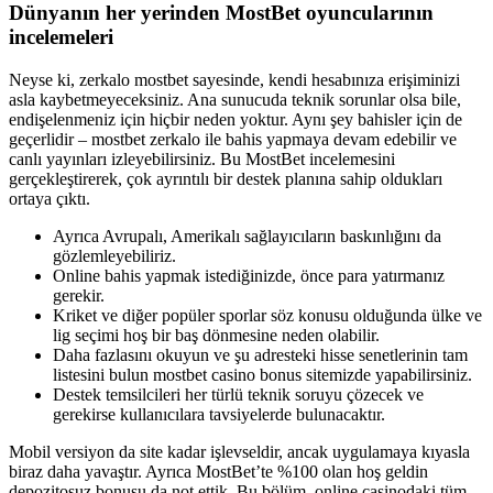
Dünyanın her yerinden MostBet oyuncularının
incelemeleri
Neyse ki, zerkalo mostbet sayesinde, kendi hesabınıza erişiminizi
asla kaybetmeyeceksiniz. Ana sunucuda teknik sorunlar olsa bile,
endişelenmeniz için hiçbir neden yoktur. Aynı şey bahisler için de
geçerlidir – mostbet zerkalo ile bahis yapmaya devam edebilir ve
canlı yayınları izleyebilirsiniz. Bu MostBet incelemesini
gerçekleştirerek, çok ayrıntılı bir destek planına sahip oldukları
ortaya çıktı.
Ayrıca Avrupalı, Amerikalı sağlayıcıların baskınlığını da
gözlemleyebiliriz.
Online bahis yapmak istediğinizde, önce para yatırmanız
gerekir.
Kriket ve diğer popüler sporlar söz konusu olduğunda ülke ve
lig seçimi hoş bir baş dönmesine neden olabilir.
Daha fazlasını okuyun ve şu adresteki hisse senetlerinin tam
listesini bulun mostbet casino bonus sitemizde yapabilirsiniz.
Destek temsilcileri her türlü teknik soruyu çözecek ve
gerekirse kullanıcılara tavsiyelerde bulunacaktır.
Mobil versiyon da site kadar işlevseldir, ancak uygulamaya kıyasla
biraz daha yavaştır. Ayrıca MostBet’te %100 olan hoş geldin
depozitosuz bonusu da not ettik. Bu bölüm, online casinodaki tüm