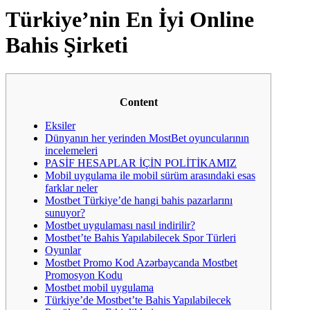
Türkiye’nin En İyi Online
Bahis Şirketi
Content
Eksiler
Dünyanın her yerinden MostBet oyuncularının
incelemeleri
PASİF HESAPLAR İÇİN POLİTİKAMIZ
Mobil uygulama ile mobil sürüm arasındaki esas
farklar neler
Mostbet Türkiye’de hangi bahis pazarlarını
sunuyor?
Mostbet uygulaması nasıl indirilir?
Mostbet’te Bahis Yapılabilecek Spor Türleri
Oyunlar
Mostbet Promo Kod Azərbaycanda Mostbet
Promosyon Kodu
Mostbet mobil uygulama
Türkiye’de Mostbet’te Bahis Yapılabilecek