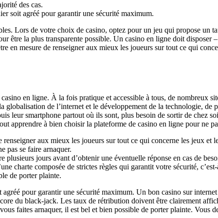
jorité des cas.
ernier soit agréé pour garantir une sécurité maximum.
ibles. Lors de votre choix de casino, optez pour un jeu qui propose un 
our être la plus transparente possible. Un casino en ligne doit disposer 
être en mesure de renseigner aux mieux les joueurs sur tout ce qui concer
sino en ligne. À la fois pratique et accessible à tous, de nombreux site
a globalisation de l’internet et le développement de la technologie, de p
puis leur smartphone partout où ils sont, plus besoin de sortir de chez so
out apprendre à bien choisir la plateforme de casino en ligne pour ne pas
 renseigner aux mieux les joueurs sur tout ce qui concerne les jeux et l
 pas se faire arnaquer.
ndre plusieurs jours avant d’obtenir une éventuelle réponse en cas de beso
une charte composée de strictes règles qui garantit votre sécurité, c’est
ble de porter plainte.
r soit agréé pour garantir une sécurité maximum. Un bon casino sur inter
core du black-jack. Les taux de rétribution doivent être clairement affic
ous faites arnaquer, il est bel et bien possible de porter plainte. Vous