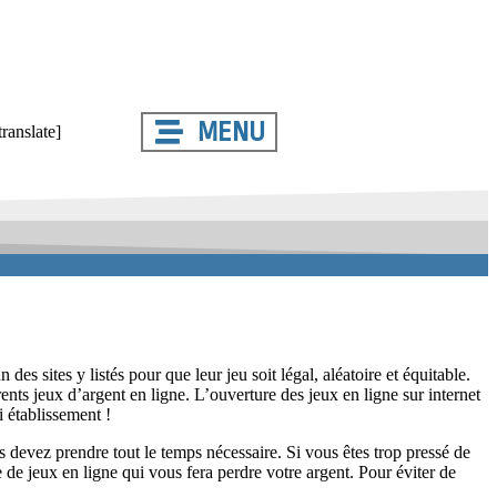
MENU
translate]
es sites y listés pour que leur jeu soit légal, aléatoire et équitable.
ents jeux d’argent en ligne. L’ouverture des jeux en ligne sur internet
i établissement !
 devez prendre tout le temps nécessaire. Si vous êtes trop pressé de
de jeux en ligne qui vous fera perdre votre argent. Pour éviter de