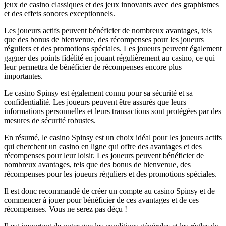
jeux de casino classiques et des jeux innovants avec des graphismes
et des effets sonores exceptionnels.
Les joueurs actifs peuvent bénéficier de nombreux avantages, tels
que des bonus de bienvenue, des récompenses pour les joueurs
réguliers et des promotions spéciales. Les joueurs peuvent également
gagner des points fidélité en jouant régulièrement au casino, ce qui
leur permettra de bénéficier de récompenses encore plus
importantes.
Le casino Spinsy est également connu pour sa sécurité et sa
confidentialité. Les joueurs peuvent être assurés que leurs
informations personnelles et leurs transactions sont protégées par des
mesures de sécurité robustes.
En résumé, le casino Spinsy est un choix idéal pour les joueurs actifs
qui cherchent un casino en ligne qui offre des avantages et des
récompenses pour leur loisir. Les joueurs peuvent bénéficier de
nombreux avantages, tels que des bonus de bienvenue, des
récompenses pour les joueurs réguliers et des promotions spéciales.
Il est donc recommandé de créer un compte au casino Spinsy et de
commencer à jouer pour bénéficier de ces avantages et de ces
récompenses. Vous ne serez pas déçu !