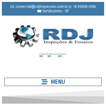
comercial@rdjinspecoes.com.br
16 99258-0182
Sertãozinho - SP
MENU