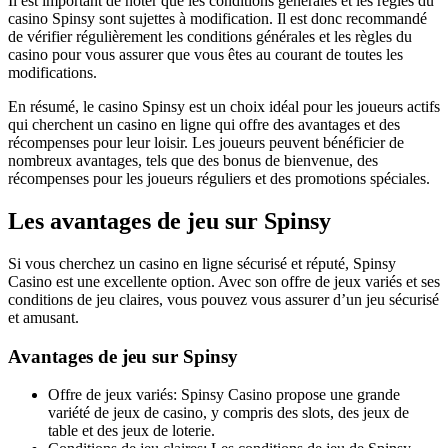
Il est important de noter que les conditions générales et les règles du
casino Spinsy sont sujettes à modification. Il est donc recommandé
de vérifier régulièrement les conditions générales et les règles du
casino pour vous assurer que vous êtes au courant de toutes les
modifications.
En résumé, le casino Spinsy est un choix idéal pour les joueurs actifs
qui cherchent un casino en ligne qui offre des avantages et des
récompenses pour leur loisir. Les joueurs peuvent bénéficier de
nombreux avantages, tels que des bonus de bienvenue, des
récompenses pour les joueurs réguliers et des promotions spéciales.
Les avantages de jeu sur Spinsy
Si vous cherchez un casino en ligne sécurisé et réputé, Spinsy
Casino est une excellente option. Avec son offre de jeux variés et ses
conditions de jeu claires, vous pouvez vous assurer d’un jeu sécurisé
et amusant.
Avantages de jeu sur Spinsy
Offre de jeux variés: Spinsy Casino propose une grande
variété de jeux de casino, y compris des slots, des jeux de
table et des jeux de loterie.