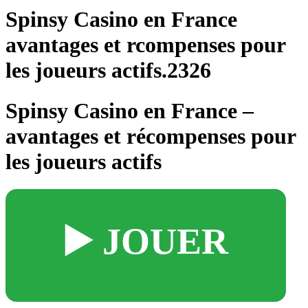
Spinsy Casino en France
avantages et rcompenses pour
les joueurs actifs.2326
Spinsy Casino en France –
avantages et récompenses pour
les joueurs actifs
▶️ JOUER