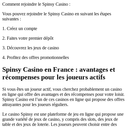
Comment rejoindre le Spinsy Casino :
Vous pouvez rejoindre le Spinsy Casino en suivant les étapes
suivantes :
1. Créez un compte
2. Faites votre premier dépôt
3. Découvrez les jeux de casino
4. Profitez des offres promotionnelles
Spinsy Casino en France : avantages et
récompenses pour les joueurs actifs
Si vous êtes un joueur actif, vous cherchez probablement un casino
en ligne qui offre des avantages et des récompenses pour votre loisir.
Spinsy Casino est l’un de ces casinos en ligne qui propose des offres
attrayantes pour les joueurs réguliers.
Le casino Spinsy est une plateforme de jeu en ligne qui propose une
grande variété de jeux de casino, y compris des slots, des jeux de
table et des jeux de loterie. Les joueurs peuvent choisir entre des