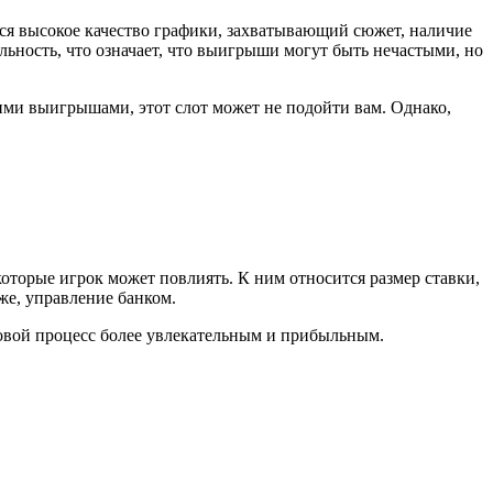
ся высокое качество графики, захватывающий сюжет, наличие
льность, что означает, что выигрыши могут быть нечастыми, но
ими выигрышами, этот слот может не подойти вам. Однако,
которые игрок может повлиять. К ним относится размер ставки,
же, управление банком.
овой процесс более увлекательным и прибыльным.