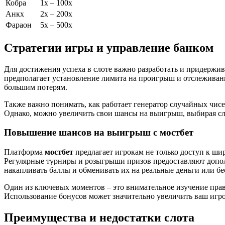
Кобра
1x – 100x
Анкх
2x – 200x
Фараон
5x – 500x
Стратегии игры и управление банком
Для достижения успеха в слоте важно разработать и придержив
предполагает установление лимита на проигрыш и отслеживание
большим потерям.
Также важно понимать, как работает генератор случайных чисе
Однако, можно увеличить свои шансы на выигрыш, выбирая сл
Повышение шансов на выигрыш с мостбет
Платформа
мостбет
предлагает игрокам не только доступ к ши
Регулярные турниры и розыгрыши призов предоставляют допол
накапливать баллы и обменивать их на реальные деньги или б
Один из ключевых моментов – это внимательное изучение прав
Использование бонусов может значительно увеличить ваш игро
Преимущества и недостатки слота