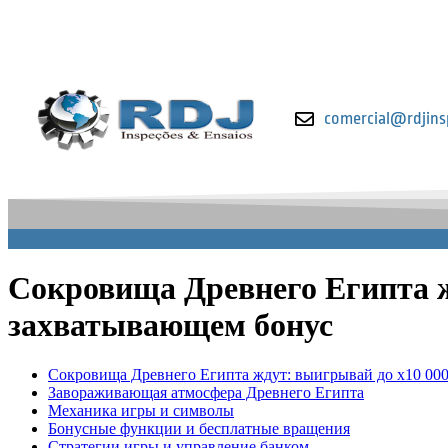
comercial@rdjins
Сокровища Древнего Египта ж
захватывающем бонус
Сокровища Древнего Египта ждут: выигрывай до x10 000
Завораживающая атмосфера Древнего Египта
Механика игры и символы
Бонусные функции и бесплатные вращения
Стратегии игры и управление банком