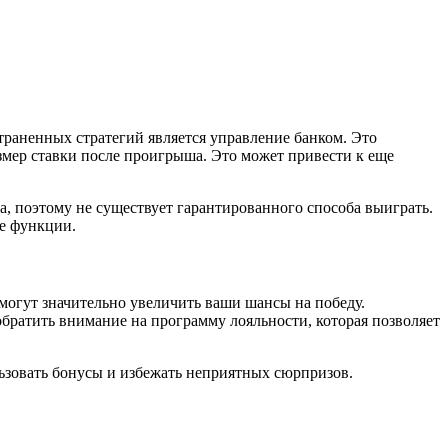
траненных стратегий является управление банком. Это
змер ставки после проигрыша. Это может привести к еще
а, поэтому не существует гарантированного способа выиграть.
е функции.
 могут значительно увеличить ваши шансы на победу.
ратить внимание на программу лояльности, которая позволяет
ьзовать бонусы и избежать неприятных сюрпризов.