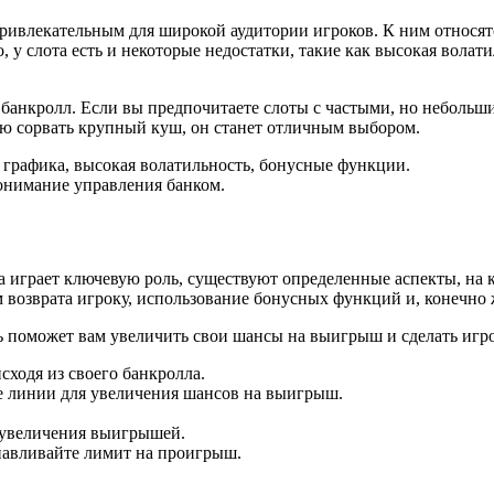
ривлекательным для широкой аудитории игроков. К ним относят
у слота есть и некоторые недостатки, такие как высокая волати
 банкролл. Если вы предпочитаете слоты с частыми, но небольш
ю сорвать крупный куш, он станет отличным выбором.
графика, высокая волатильность, бонусные функции.
онимание управления банком.
ча играет ключевую роль, существуют определенные аспекты, на 
 возврата игроку, использование бонусных функций и, конечно 
ь поможет вам увеличить свои шансы на выигрыш и сделать игр
сходя из своего банкролла.
е линии для увеличения шансов на выигрыш.
 увеличения выигрышей.
анавливайте лимит на проигрыш.