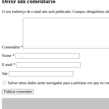
Deixe um comentário
O seu endereço de e-mail não será publicado.
Campos obrigatórios s
Comentário
*
Nome
*
E-mail
*
Site
Salvar meus dados neste navegador para a próxima vez que eu co