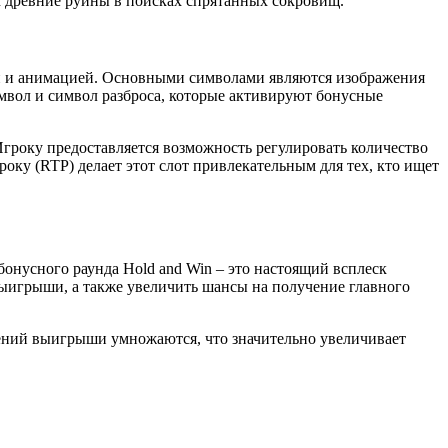
им древние руины в поисках спрятанных сокровищ.
ой и анимацией. Основными символами являются изображения
имвол и символ разброса, которые активируют бонусные
гроку предоставляется возможность регулировать количество
оку (RTP) делает этот слот привлекательным для тех, кто ищет
нусного раунда Hold and Win – это настоящий всплеск
выигрыши, а также увеличить шансы на получение главного
ений выигрыши умножаются, что значительно увеличивает