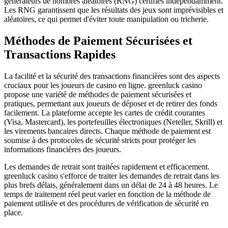
générateurs de nombres aléatoires (RNG) certifiés indépendamment.
Les RNG garantissent que les résultats des jeux sont imprévisibles et
aléatoires, ce qui permet d'éviter toute manipulation ou tricherie.
Méthodes de Paiement Sécurisées et
Transactions Rapides
La facilité et la sécurité des transactions financières sont des aspects
cruciaux pour les joueurs de casino en ligne. greenluck casino
propose une variété de méthodes de paiement sécurisées et
pratiques, permettant aux joueurs de déposer et de retirer des fonds
facilement. La plateforme accepte les cartes de crédit courantes
(Visa, Mastercard), les portefeuilles électroniques (Neteller, Skrill) et
les virements bancaires directs. Chaque méthode de paiement est
soumise à des protocoles de sécurité stricts pour protéger les
informations financières des joueurs.
Les demandes de retrait sont traitées rapidement et efficacement.
greenluck casino s'efforce de traiter les demandes de retrait dans les
plus brefs délais, généralement dans un délai de 24 à 48 heures. Le
temps de traitement réel peut varier en fonction de la méthode de
paiement utilisée et des procédures de vérification de sécurité en
place.