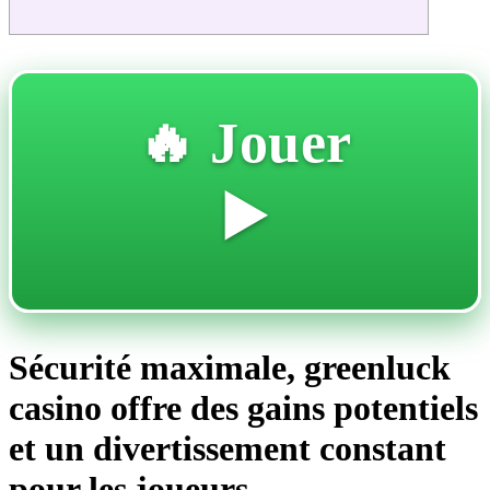
🔥 Jouer
▶️
Sécurité maximale, greenluck
casino offre des gains potentiels
et un divertissement constant
pour les joueurs