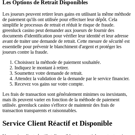
Les Options de Retrait Disponibles
Les joueurs peuvent retirer leurs gains en utilisant la même méthode
de paiement qu'ils ont utilisée pour effectuer leur dépôt. Cela
simplifie le processus de retrait et réduit le risque de fraude.
greenluck casino peut demander aux joueurs de fournir des
documents d'identification pour vérifier leur identité et leur adresse
avant de traiter une demande de retrait. Cette mesure de sécurité est
essentielle pour prévenir le blanchiment d'argent et protéger les
joueurs contre la fraude.
Choisissez la méthode de paiement souhaitée.
Indiquez le montant à retirer.
Soumettez votre demande de retrait.
Attendez la validation de la demande par le service financier.
Recevez vos gains sur votre compte.
Les frais de transaction sont généralement minimes ou inexistants,
mais ils peuvent varier en fonction de la méthode de paiement
utilisée. greenluck casino s'efforce de maintenir des frais de
transaction transparents et raisonnables.
Service Client Réactif et Disponible