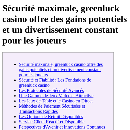
Sécurité maximale, greenluck
casino offre des gains potentiels
et un divertissement constant
pour les joueurs
Sécurité maximale, greenluck casino offre des
gains potentiels et un divertissement constant
pour les joueurs
Sécurité et Fiabilité : Les Fondations de
greenluck casino
Les Protocoles de Sécurité Avancés
Une Gamme de Jeux Variée et Attractive
Les Jeux de Table et le Casino en Direct
Méthodes de Paiement Sécurisées et
Transactions Rapides
Les Options de Retrait Disponibles
Service Client Réactif et Disponible
Perspectives d'Avenir et Innovations Continues