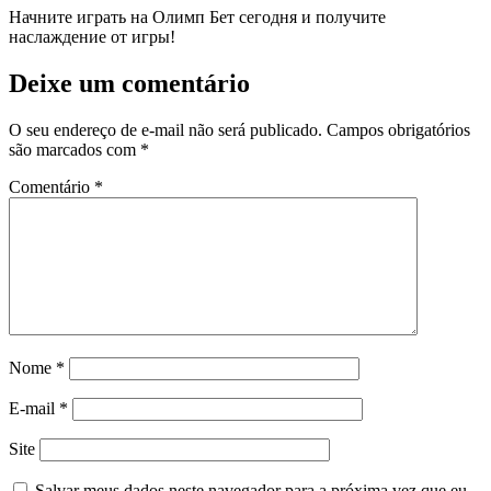
Начните играть на Олимп Бет сегодня и получите
наслаждение от игры!
Deixe um comentário
O seu endereço de e-mail não será publicado.
Campos obrigatórios
são marcados com
*
Comentário
*
Nome
*
E-mail
*
Site
Salvar meus dados neste navegador para a próxima vez que eu