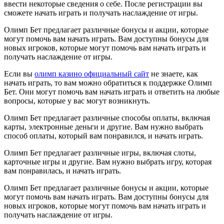
ввести некоторые сведения о себе. После регистрации вы
сможете начать играть и получать наслаждение от игры.
Олимп Бет предлагает различные бонусы и акции, которые
могут помочь вам начать играть. Вам доступны бонусы для
новых игроков, которые могут помочь вам начать играть и
получать наслаждение от игры.
Если вы
олимп казино официальный сайт
не знаете, как
начать играть, то вам можно обратиться к поддержке Олимп
Бет. Они могут помочь вам начать играть и ответить на любые
вопросы, которые у вас могут возникнуть.
Олимп Бет предлагает различные способы оплаты, включая
карты, электронные деньги и другие. Вам нужно выбрать
способ оплаты, который вам понравился, и начать играть.
Олимп Бет предлагает различные игры, включая слоты,
карточные игры и другие. Вам нужно выбрать игру, которая
вам понравилась, и начать играть.
Олимп Бет предлагает различные бонусы и акции, которые
могут помочь вам начать играть. Вам доступны бонусы для
новых игроков, которые могут помочь вам начать играть и
получать наслаждение от игры.