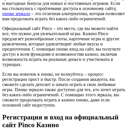
и выгодные бонусы для новых и постоянных игроков. Если
вы столкнулись с проблемами доступа к основному сайту,
пинко зеркало
– это отличная альтернатива, которая позволяет
вам продолжать играть без каких-либо ограничений.
Официальный сайт Pinco – это место, где вы можете найти
все, что нужно для увлекательной игры. Казино Pinco
предлагает разнообразные слоты, карточные игры и другие
развлечения, которые удовлетворят любые вкусы и
предпочтения. С помощью пинко вход на сайт, вы получите
доступ к всем функциям и возможностям казино, включая
возможность играть на реальные деньги и участвовать в
турнирах.
Если вы новичок в пинко, не волнуйтесь – процесс
регистрации прост и быстр. После создания аккаунта, вы
сможете сделать депозит и начать играть в свои любимые
игры. Пинко зеркало также доступно для тех, кто хочет играть
без каких-либо ограничений. С помощью этого зеркала, вы
сможете продолжать играть в казино пинко, даже если
основной сайт недоступен.
Регистрация и вход на официальный
сайт Pinco Казино