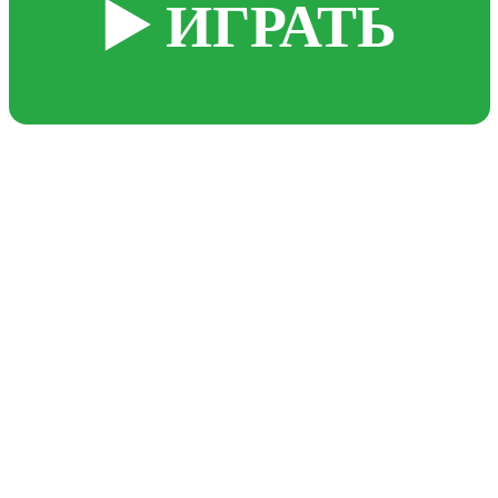
▶️ ИГРАТЬ