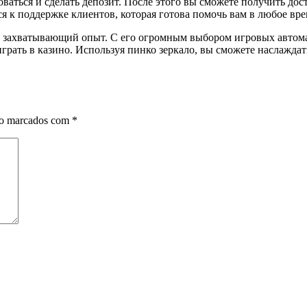
ваться и сделать депозит. После этого вы сможете получить дост
я к поддержке клиентов, которая готова помочь вам в любое вре
и захватывающий опыт. С его огромным выбором игровых автом
играть в казино. Используя пинко зеркало, вы сможете наслажда
ão marcados com
*