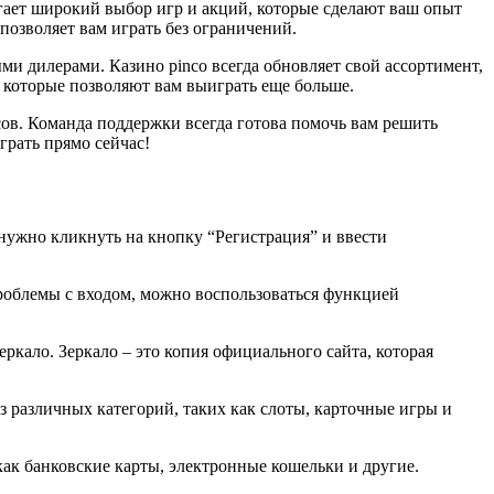
гает широкий выбор игр и акций, которые сделают ваш опыт
 позволяет вам играть без ограничений.
ми дилерами. Казино pinco всегда обновляет свой ассортимент,
, которые позволяют вам выиграть еще больше.
ов. Команда поддержки всегда готова помочь вам решить
грать прямо сейчас!
 нужно кликнуть на кнопку “Регистрация” и ввести
проблемы с входом, можно воспользоваться функцией
ркало. Зеркало – это копия официального сайта, которая
з различных категорий, таких как слоты, карточные игры и
как банковские карты, электронные кошельки и другие.