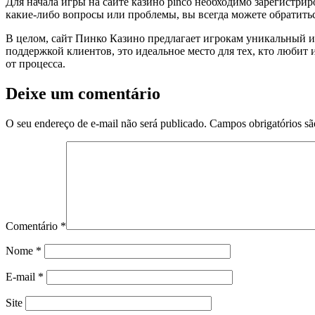
Для начала игры на сайте казино pinco необходимо зарегистриро
какие-либо вопросы или проблемы, вы всегда можете обратитьс
В целом, сайт Пинко Казино предлагает игрокам уникальный 
поддержкой клиентов, это идеальное место для тех, кто любит 
от процесса.
Deixe um comentário
O seu endereço de e-mail não será publicado.
Campos obrigatórios s
Comentário
*
Nome
*
E-mail
*
Site