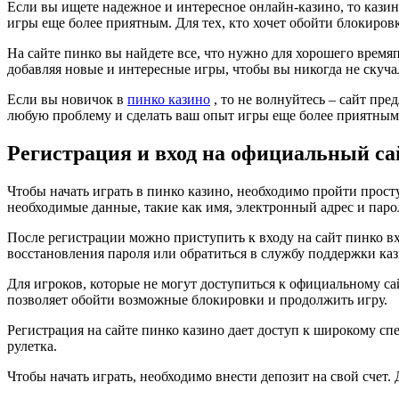
Если вы ищете надежное и интересное онлайн-казино, то кази
игры еще более приятным. Для тех, кто хочет обойти блокировк
На сайте пинко вы найдете все, что нужно для хорошего время
добавляя новые и интересные игры, чтобы вы никогда не скуча
Если вы новичок в
пинко казино
, то не волнуйтесь – сайт пр
любую проблему и сделать ваш опыт игры еще более приятным. 
Регистрация и вход на официальный са
Чтобы начать играть в пинко казино, необходимо пройти прос
необходимые данные, такие как имя, электронный адрес и паро
После регистрации можно приступить к входу на сайт пинко вх
восстановления пароля или обратиться в службу поддержки каз
Для игроков, которые не могут доступиться к официальному сай
позволяет обойти возможные блокировки и продолжить игру.
Регистрация на сайте пинко казино дает доступ к широкому сп
рулетка.
Чтобы начать играть, необходимо внести депозит на свой счет.