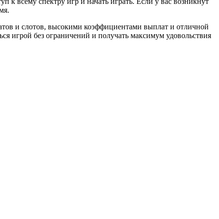
уп к всему спектру игр и начать играть. Если у вас возникнут
мя.
атов и слотов, высокими коэффициентами выплат и отличной
ться игрой без ограничений и получать максимум удовольствия