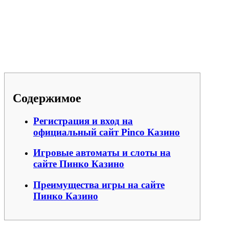
Содержимое
Регистрация и вход на
официальный сайт Pinco Казино
Игровые автоматы и слоты на
сайте Пинко Казино
Преимущества игры на сайте
Пинко Казино