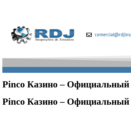
comercial@rdjins
Pinco Казино – Официальный 
Pinco Казино – Официальный 