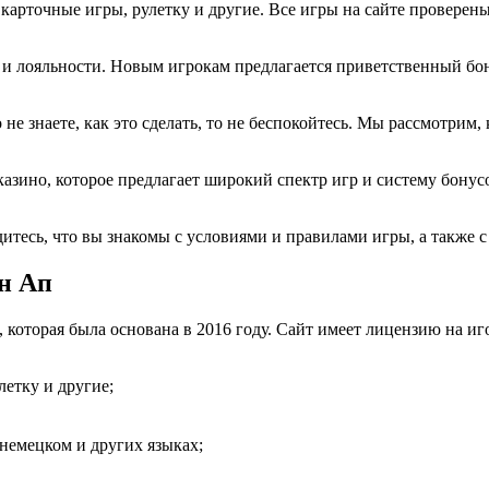
карточные игры, рулетку и другие. Все игры на сайте проверены
в и лояльности. Новым игрокам предлагается приветственный бо
не знаете, как это сделать, то не беспокойтесь. Мы рассмотрим,
казино, которое предлагает широкий спектр игр и систему бонус
итесь, что вы знакомы с условиями и правилами игры, а также с
н Ап
которая была основана в 2016 году. Сайт имеет лицензию на иго
летку и другие;
немецком и других языках;