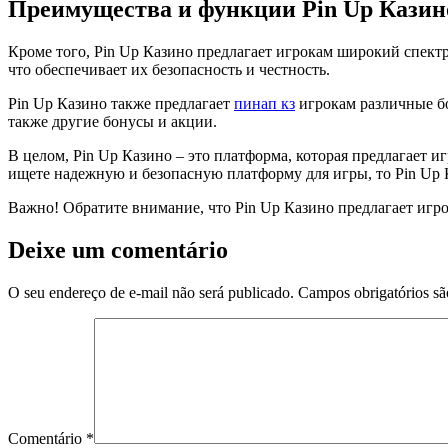
Преимущества и функции Pin Up Казин
Кроме того, Pin Up Казино предлагает игрокам широкий спектр
что обеспечивает их безопасность и честность.
Pin Up Казино также предлагает
пинап кз
игрокам различные бо
также другие бонусы и акции.
В целом, Pin Up Казино – это платформа, которая предлагает
ищете надежную и безопасную платформу для игры, то Pin Up 
Важно! Обратите внимание, что Pin Up Казино предлагает игро
Deixe um comentário
O seu endereço de e-mail não será publicado.
Campos obrigatórios s
Comentário
*