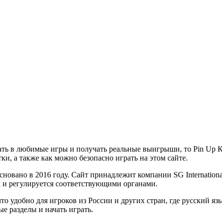
ать в любимые игры и получать реальные выигрыши, то Pin Up К
и, а также как можно безопасно играть на этом сайте.
сновано в 2016 году. Сайт принадлежит компании SG Internation
м и регулируется соответствующими органами.
то удобно для игроков из России и других стран, где русский я
е разделы и начать играть.