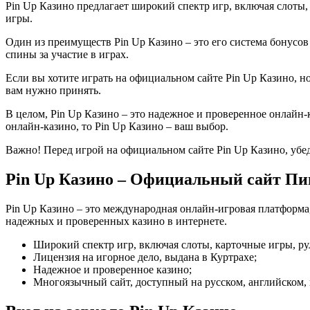
Pin Up Казино предлагает широкий спектр игр, включая слоты, 
игры.
Один из преимуществ Pin Up Казино – это его система бонусо
спины за участие в играх.
Если вы хотите играть на официальном сайте Pin Up Казино, но 
вам нужно принять.
В целом, Pin Up Казино – это надежное и проверенное онлайн-
онлайн-казино, то Pin Up Казино – ваш выбор.
Важно! Перед игрой на официальном сайте Pin Up Казино, убед
Pin Up Казино – Официальный сайт Пи
Pin Up Казино – это международная онлайн-игровая платформа, 
надежных и проверенных казино в интернете.
Широкий спектр игр, включая слоты, карточные игры, ру
Лицензия на игорное дело, выдана в Куртрахе;
Надежное и проверенное казино;
Многоязычный сайт, доступный на русском, английском, 