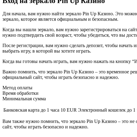
Вход на зеркало Pin Up Казино
Для начала, вам нужно найти зеркало Pin Up Казино. Это можн
зеркало, которое является официальным и безопасным.
Когда вы нашли зеркало, вам нужно зарегистрироваться на сайт
нужно подтвердить свой возраст, чтобы убедиться, что вы дост
После регистрации, вам нужно сделать депозит, чтобы начать 
выбрать игру, в которой вы хотите играть.
Когда вы готовы начать играть, вам нужно нажать на кнопку “И
Важно помнить, что зеркало Pin Up Казино – это временное ре
официальный сайт, чтобы играть безопасно и надежно.
Метод оплаты
Время обработки
Минимальная сумма
Банковская карта
до 1 часа
10 EUR
Электронный кошелек
до 1
Вам также нужно помнить, что зеркало Pin Up Казино – это н
сайт, чтобы играть безопасно и надежно.