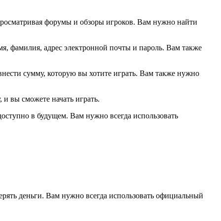
и просматривая форумы и обзоры игроков. Вам нужно найти
мя, фамилия, адрес электронной почты и пароль. Вам также
 внести сумму, которую вы хотите играть. Вам также нужно
 и вы сможете начать играть.
доступно в будущем. Вам нужно всегда использовать
терять деньги. Вам нужно всегда использовать официальный