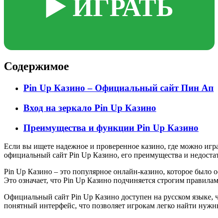
▶️ ИГРАТЬ
Содержимое
Pin Up Казино – Официальный сайт Пин Ап
Вход на зеркало Pin Up Казино
Преимущества и функции Pin Up Казино
Если вы ищете надежное и проверенное казино, где можно игр
официальный сайт Pin Up Казино, его преимущества и недостатк
Pin Up Казино – это популярное онлайн-казино, которое было о
Это означает, что Pin Up Казино подчиняется строгим правила
Официальный сайт Pin Up Казино доступен на русском языке, ч
понятный интерфейс, что позволяет игрокам легко найти нужны