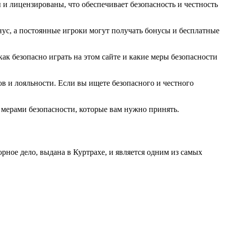
 и лицензированы, что обеспечивает безопасность и честность
нус, а постоянные игроки могут получать бонусы и бесплатные
 как безопасно играть на этом сайте и какие меры безопасности
ов и лояльности. Если вы ищете безопасного и честного
 мерами безопасности, которые вам нужно принять.
рное дело, выдана в Куртрахе, и является одним из самых