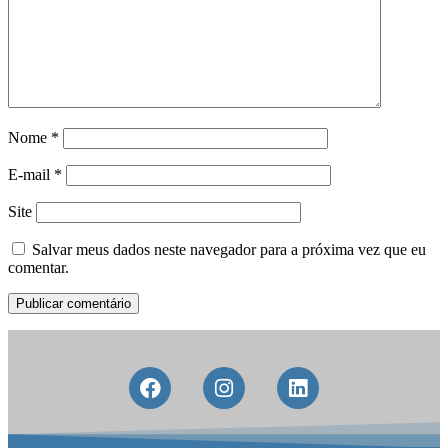
Nome
*
E-mail
*
Site
Salvar meus dados neste navegador para a próxima vez que eu
comentar.