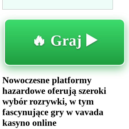
🔥 Graj ▶️
Nowoczesne platformy
hazardowe oferują szeroki
wybór rozrywki, w tym
fascynujące gry w vavada
kasyno online