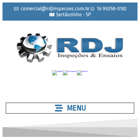
comercial@rdjinspecoes.com.br
16 99258-0182
Sertãozinho - SP
MENU