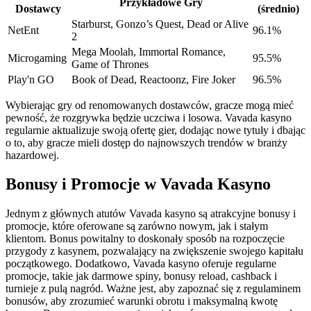
Przykładowe Gry
Dostawcy
(średnio)
Starburst, Gonzo’s Quest, Dead or Alive
NetEnt
96.1%
2
Mega Moolah, Immortal Romance,
Microgaming
95.5%
Game of Thrones
Play'n GO
Book of Dead, Reactoonz, Fire Joker
96.5%
Wybierając gry od renomowanych dostawców, gracze mogą mieć
pewność, że rozgrywka będzie uczciwa i losowa. Vavada kasyno
regularnie aktualizuje swoją ofertę gier, dodając nowe tytuły i dbając
o to, aby gracze mieli dostęp do najnowszych trendów w branży
hazardowej.
Bonusy i Promocje w Vavada Kasyno
Jednym z głównych atutów Vavada kasyno są atrakcyjne bonusy i
promocje, które oferowane są zarówno nowym, jak i stałym
klientom. Bonus powitalny to doskonały sposób na rozpoczęcie
przygody z kasynem, pozwalający na zwiększenie swojego kapitału
początkowego. Dodatkowo, Vavada kasyno oferuje regularne
promocje, takie jak darmowe spiny, bonusy reload, cashback i
turnieje z pulą nagród. Ważne jest, aby zapoznać się z regulaminem
bonusów, aby zrozumieć warunki obrotu i maksymalną kwotę