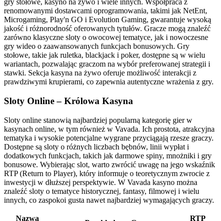
gry stołowe, kasyno na żywo i wiele innych. Współpraca z
renomowanymi dostawcami oprogramowania, takimi jak NetEnt,
Microgaming, Play'n GO i Evolution Gaming, gwarantuje wysoką
jakość i różnorodność oferowanych tytułów. Gracze mogą znaleźć
zarówno klasyczne sloty o owocowej tematyce, jak i nowoczesne
gry wideo o zaawansowanych funkcjach bonusowych. Gry
stołowe, takie jak ruletka, blackjack i poker, dostępne są w wielu
wariantach, pozwalając graczom na wybór preferowanej strategii i
stawki. Sekcja kasyna na żywo oferuje możliwość interakcji z
prawdziwymi krupierami, co zapewnia autentyczne wrażenia z gry.
Sloty Online – Królowa Kasyna
Sloty online stanowią najbardziej popularną kategorię gier w
kasynach online, w tym również w Vavada. Ich prostota, atrakcyjna
tematyka i wysokie potencjalne wygrane przyciągają rzesze graczy.
Dostępne są sloty o różnych liczbach bębnów, linii wypłat i
dodatkowych funkcjach, takich jak darmowe spiny, mnożniki i gry
bonusowe. Wybierając slot, warto zwrócić uwagę na jego wskaźnik
RTP (Return to Player), który informuje o teoretycznym zwrocie z
inwestycji w dłuższej perspektywie. W Vavada kasyno można
znaleźć sloty o tematyce historycznej, fantasy, filmowej i wielu
innych, co zaspokoi gusta nawet najbardziej wymagających graczy.
Nazwa
RTP