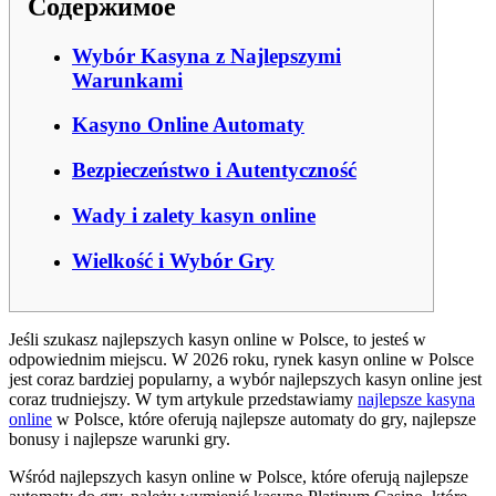
Содержимое
Wybór Kasyna z Najlepszymi
Warunkami
Kasyno Online Automaty
Bezpieczeństwo i Autentyczność
Wady i zalety kasyn online
Wielkość i Wybór Gry
Jeśli szukasz najlepszych kasyn online w Polsce, to jesteś w
odpowiednim miejscu. W 2026 roku, rynek kasyn online w Polsce
jest coraz bardziej popularny, a wybór najlepszych kasyn online jest
coraz trudniejszy. W tym artykule przedstawiamy
najlepsze kasyna
online
w Polsce, które oferują najlepsze automaty do gry, najlepsze
bonusy i najlepsze warunki gry.
Wśród najlepszych kasyn online w Polsce, które oferują najlepsze