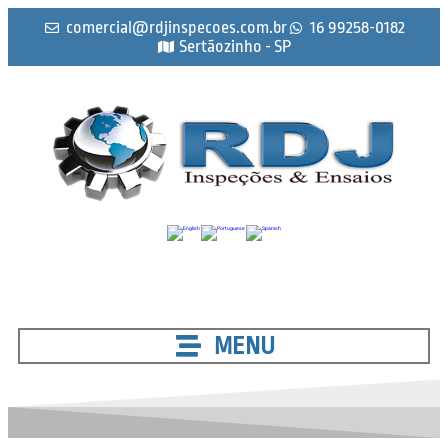
comercial@rdjinspecoes.com.br
16 99258-0182
Sertãozinho - SP
MENU