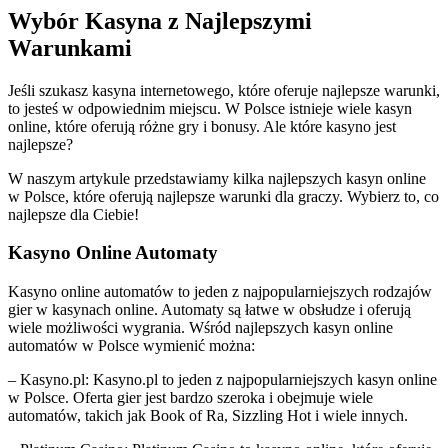
Wybór Kasyna z Najlepszymi
Warunkami
Jeśli szukasz kasyna internetowego, które oferuje najlepsze warunki,
to jesteś w odpowiednim miejscu. W Polsce istnieje wiele kasyn
online, które oferują różne gry i bonusy. Ale które kasyno jest
najlepsze?
W naszym artykule przedstawiamy kilka najlepszych kasyn online
w Polsce, które oferują najlepsze warunki dla graczy. Wybierz to, co
najlepsze dla Ciebie!
Kasyno Online Automaty
Kasyno online automatów to jeden z najpopularniejszych rodzajów
gier w kasynach online. Automaty są łatwe w obsłudze i oferują
wiele możliwości wygrania. Wśród najlepszych kasyn online
automatów w Polsce wymienić można:
– Kasyno.pl: Kasyno.pl to jeden z najpopularniejszych kasyn online
w Polsce. Oferta gier jest bardzo szeroka i obejmuje wiele
automatów, takich jak Book of Ra, Sizzling Hot i wiele innych.