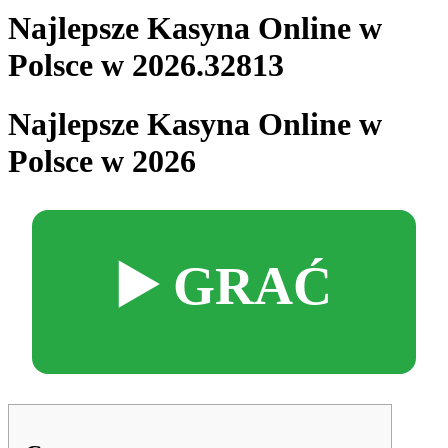
Najlepsze Kasyna Online w
Polsce w 2026.32813
Najlepsze Kasyna Online w
Polsce w 2026
▶️ GRAĆ