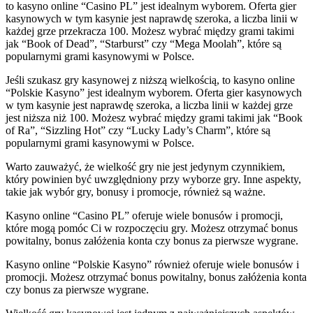
to kasyno online “Casino PL” jest idealnym wyborem. Oferta gier
kasynowych w tym kasynie jest naprawdę szeroka, a liczba linii w
każdej grze przekracza 100. Możesz wybrać między grami takimi
jak “Book of Dead”, “Starburst” czy “Mega Moolah”, które są
popularnymi grami kasynowymi w Polsce.
Jeśli szukasz gry kasynowej z niższą wielkością, to kasyno online
“Polskie Kasyno” jest idealnym wyborem. Oferta gier kasynowych
w tym kasynie jest naprawdę szeroka, a liczba linii w każdej grze
jest niższa niż 100. Możesz wybrać między grami takimi jak “Book
of Ra”, “Sizzling Hot” czy “Lucky Lady’s Charm”, które są
popularnymi grami kasynowymi w Polsce.
Warto zauważyć, że wielkość gry nie jest jedynym czynnikiem,
który powinien być uwzględniony przy wyborze gry. Inne aspekty,
takie jak wybór gry, bonusy i promocje, również są ważne.
Kasyno online “Casino PL” oferuje wiele bonusów i promocji,
które mogą pomóc Ci w rozpoczęciu gry. Możesz otrzymać bonus
powitalny, bonus załóżenia konta czy bonus za pierwsze wygrane.
Kasyno online “Polskie Kasyno” również oferuje wiele bonusów i
promocji. Możesz otrzymać bonus powitalny, bonus załóżenia konta
czy bonus za pierwsze wygrane.