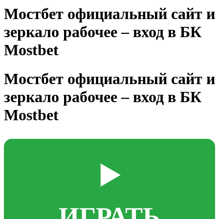
Мостбет официальный сайт и
зеркало рабочее – вход в БК
Mostbet
Мостбет официальный сайт и
зеркало рабочее – вход в БК
Mostbet
▶️
ИГРАТЬ