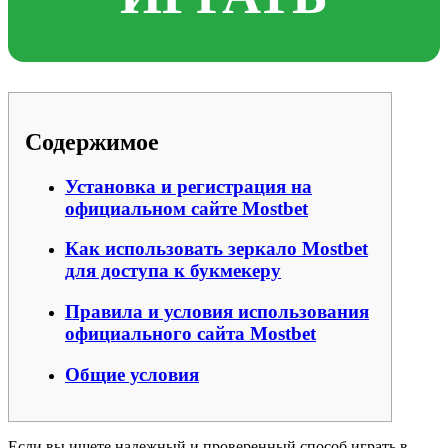
Содержимое
Установка и регистрация на
официальном сайте Mostbet
Как использовать зеркало Mostbet
для доступа к букмекеру
Правила и условия использования
официального сайта Mostbet
Общие условия
Если вы ищете надежный и проверенный способ играть в