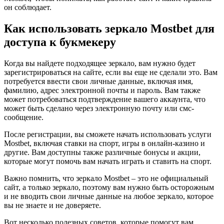
он соблюдает.
Как использовать зеркало Mostbet для
доступа к букмекеру
Когда вы найдете подходящее зеркало, вам нужно будет
зарегистрироваться на сайте, если вы еще не сделали это. Вам
потребуется ввести свои личные данные, включая имя,
фамилию, адрес электронной почты и пароль. Вам также
может потребоваться подтверждение вашего аккаунта, что
может быть сделано через электронную почту или смс-
сообщение.
После регистрации, вы сможете начать использовать услуги
Mostbet, включая ставки на спорт, игры в онлайн-казино и
другие. Вам доступны также различные бонусы и акции,
которые могут помочь вам начать играть и ставить на спорт.
Важно помнить, что зеркало Mostbet – это не официальный
сайт, а только зеркало, поэтому вам нужно быть осторожным
и не вводить свои личные данные на любое зеркало, которое
вы не знаете и не доверяете.
Вот несколько полезных советов, которые помогут вам