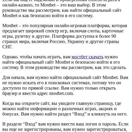
онлайн-казино, то Mostbet – это ваш выбор. В этом
руководстве мы рассмотрим, как найти официальный сайт
Mostbet и как безопасно войти в его систему.
Mostbet – это популярная онлайн-игровая платформа, которая
предлагает широкий спектр игр, включая слоты, карточные
игры, рулетку и другие. Платформа доступна в более 90
странах мира, включая Россию, Украину и другие страны
СНГ.
Однако, чтобы начать играть, вам
мостбет скачать
нужно
найти официальный сайт Mostbet и безопасно войти в его
систему. В этом руководстве мы рассмотрим, как это сделать.
Для начала, вам нужно найти официальный сайт Mostbet. Вам
не нужно искать его в поисковых системах, потому что он
доступен по прямой ссылке. Вам нужно только открыть
браузер и ввести адрес mostbet.com.
Когда вы откроете сайт, вы увидите главную страницу, где
можно найти информацию о различных играх, акциях и
бонусах. Вам нужно найти раздел “Вход” и кликнуть на него.
В разделе “Вход” вам нужно ввести ваш логин и пароль. Если
вы еще не зарегистрированы, вам нужно зарегистрироваться,