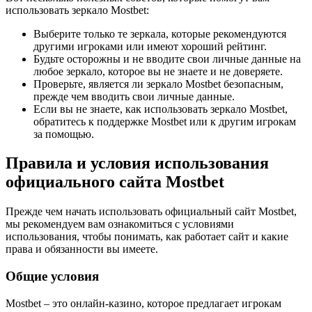
использовать зеркало Mostbet:
Выберите только те зеркала, которые рекомендуются
другими игроками или имеют хороший рейтинг.
Будьте осторожны и не вводите свои личные данные на
любое зеркало, которое вы не знаете и не доверяете.
Проверьте, является ли зеркало Mostbet безопасным,
прежде чем вводить свои личные данные.
Если вы не знаете, как использовать зеркало Mostbet,
обратитесь к поддержке Mostbet или к другим игрокам
за помощью.
Правила и условия использования
официального сайта Mostbet
Прежде чем начать использовать официальный сайт Mostbet,
мы рекомендуем вам ознакомиться с условиями
использования, чтобы понимать, как работает сайт и какие
права и обязанности вы имеете.
Общие условия
Mostbet – это онлайн-казино, которое предлагает игрокам