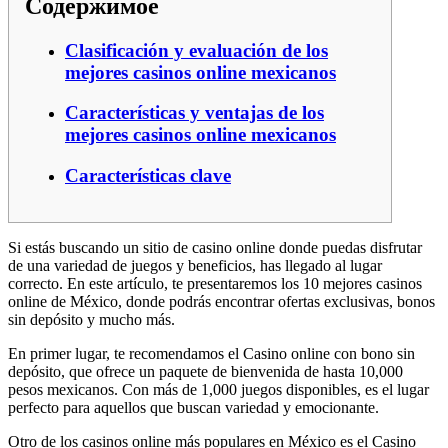
Содержимое
Clasificación y evaluación de los
mejores casinos online mexicanos
Características y ventajas de los
mejores casinos online mexicanos
Características clave
Si estás buscando un sitio de casino online donde puedas disfrutar
de una variedad de juegos y beneficios, has llegado al lugar
correcto. En este artículo, te presentaremos los 10 mejores casinos
online de México, donde podrás encontrar ofertas exclusivas, bonos
sin depósito y mucho más.
En primer lugar, te recomendamos el Casino online con bono sin
depósito, que ofrece un paquete de bienvenida de hasta 10,000
pesos mexicanos. Con más de 1,000 juegos disponibles, es el lugar
perfecto para aquellos que buscan variedad y emocionante.
Otro de los casinos online más populares en México es el Casino