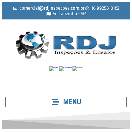
comercial@rdjinspecoes.com.br
16 99258-0182
Sertãozinho - SP
MENU