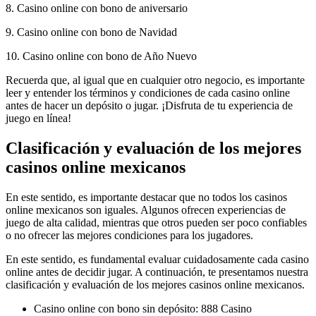
8. Casino online con bono de aniversario
9. Casino online con bono de Navidad
10. Casino online con bono de Año Nuevo
Recuerda que, al igual que en cualquier otro negocio, es importante
leer y entender los términos y condiciones de cada casino online
antes de hacer un depósito o jugar. ¡Disfruta de tu experiencia de
juego en línea!
Clasificación y evaluación de los mejores
casinos online mexicanos
En este sentido, es importante destacar que no todos los casinos
online mexicanos son iguales. Algunos ofrecen experiencias de
juego de alta calidad, mientras que otros pueden ser poco confiables
o no ofrecer las mejores condiciones para los jugadores.
En este sentido, es fundamental evaluar cuidadosamente cada casino
online antes de decidir jugar. A continuación, te presentamos nuestra
clasificación y evaluación de los mejores casinos online mexicanos.
Casino online con bono sin depósito: 888 Casino