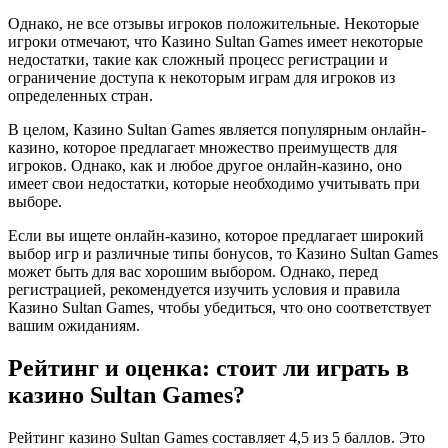
Однако, не все отзывы игроков положительные. Некоторые
игроки отмечают, что Казино Sultan Games имеет некоторые
недостатки, такие как сложный процесс регистрации и
ограничение доступа к некоторым играм для игроков из
определенных стран.
В целом, Казино Sultan Games является популярным онлайн-
казино, которое предлагает множество преимуществ для
игроков. Однако, как и любое другое онлайн-казино, оно
имеет свои недостатки, которые необходимо учитывать при
выборе.
Если вы ищете онлайн-казино, которое предлагает широкий
выбор игр и различные типы бонусов, то Казино Sultan Games
может быть для вас хорошим выбором. Однако, перед
регистрацией, рекомендуется изучить условия и правила
Казино Sultan Games, чтобы убедиться, что оно соответствует
вашим ожиданиям.
Рейтинг и оценка: стоит ли играть в
казино Sultan Games?
Рейтинг казино Sultan Games составляет 4,5 из 5 баллов. Это