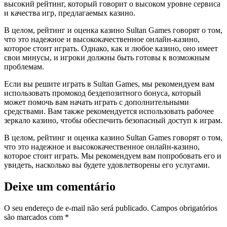
высокий рейтинг, который говорит о высоком уровне сервиса
и качества игр, предлагаемых казино.
В целом, рейтинг и оценка казино Sultan Games говорят о том,
что это надежное и высококачественное онлайн-казино,
которое стоит играть. Однако, как и любое казино, оно имеет
свои минусы, и игроки должны быть готовы к возможным
проблемам.
Если вы решите играть в Sultan Games, мы рекомендуем вам
использовать промокод бездепозитного бонуса, который
может помочь вам начать играть с дополнительными
средствами. Вам также рекомендуется использовать рабочее
зеркало казино, чтобы обеспечить безопасный доступ к играм.
В целом, рейтинг и оценка казино Sultan Games говорят о том,
что это надежное и высококачественное онлайн-казино,
которое стоит играть. Мы рекомендуем вам попробовать его и
увидеть, насколько вы будете удовлетворены его услугами.
Deixe um comentário
O seu endereço de e-mail não será publicado.
Campos obrigatórios
são marcados com
*