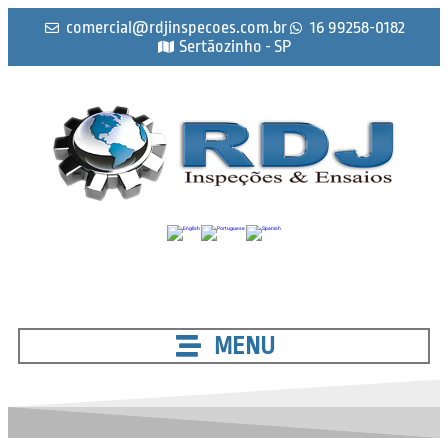
comercial@rdjinspecoes.com.br
16 99258-0182
Sertãozinho - SP
MENU