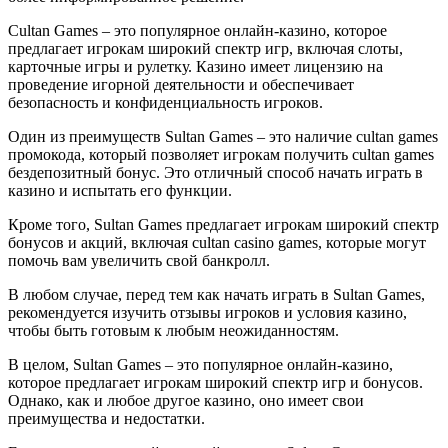
Сultan Games – это популярное онлайн-казино, которое
предлагает игрокам широкий спектр игр, включая слоты,
карточные игры и рулетку. Казино имеет лицензию на
проведение игорной деятельности и обеспечивает
безопасность и конфиденциальность игроков.
Один из преимуществ Sultan Games – это наличие сultan games
промокода, который позволяет игрокам получить сultan games
бездепозитный бонус. Это отличный способ начать играть в
казино и испытать его функции.
Кроме того, Sultan Games предлагает игрокам широкий спектр
бонусов и акций, включая сultan casino games, которые могут
помочь вам увеличить свой банкролл.
В любом случае, перед тем как начать играть в Sultan Games,
рекомендуется изучить отзывы игроков и условия казино,
чтобы быть готовым к любым неожиданностям.
В целом, Sultan Games – это популярное онлайн-казино,
которое предлагает игрокам широкий спектр игр и бонусов.
Однако, как и любое другое казино, оно имеет свои
преимущества и недостатки.