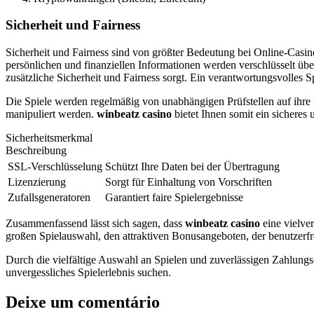
Sicherheit und Fairness
Sicherheit und Fairness sind von größter Bedeutung bei Online-Casi
persönlichen und finanziellen Informationen werden verschlüsselt übe
zusätzliche Sicherheit und Fairness sorgt. Ein verantwortungsvolles Sp
Die Spiele werden regelmäßig von unabhängigen Prüfstellen auf ihre Z
manipuliert werden.
winbeatz casino
bietet Ihnen somit ein sicheres u
Sicherheitsmerkmal
Beschreibung
SSL-Verschlüsselung
Schützt Ihre Daten bei der Übertragung
Lizenzierung
Sorgt für Einhaltung von Vorschriften
Zufallsgeneratoren
Garantiert faire Spielergebnisse
Zusammenfassend lässt sich sagen, dass
winbeatz casino
eine vielve
großen Spielauswahl, den attraktiven Bonusangeboten, der benutzerfr
Durch die vielfältige Auswahl an Spielen und zuverlässigen Zahlungs
unvergessliches Spielerlebnis suchen.
Deixe um comentário