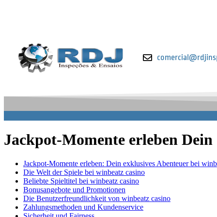
comercial@rdjins
Jackpot-Momente erleben Dein ex
Jackpot-Momente erleben: Dein exklusives Abenteuer bei winbea
Die Welt der Spiele bei winbeatz casino
Beliebte Spieltitel bei winbeatz casino
Bonusangebote und Promotionen
Die Benutzerfreundlichkeit von winbeatz casino
Zahlungsmethoden und Kundenservice
Sicherheit und Fairness