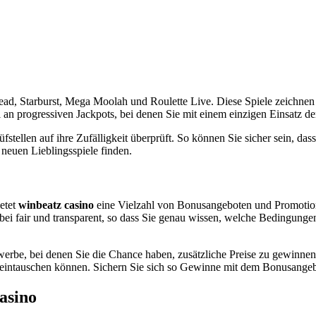
ad, Starburst, Mega Moolah und Roulette Live. Diese Spiele zeichnen s
an progressiven Jackpots, bei denen Sie mit einem einzigen Einsatz 
fstellen auf ihre Zufälligkeit überprüft. So können Sie sicher sein, da
 neuen Lieblingsspiele finden.
etet
winbeatz casino
eine Vielzahl von Bonusangeboten und Promoti
ei fair und transparent, so dass Sie genau wissen, welche Bedingungen
erbe, bei denen Sie die Chance haben, zusätzliche Preise zu gewinnen
e eintauschen können. Sichern Sie sich so Gewinne mit dem Bonusangeb
asino