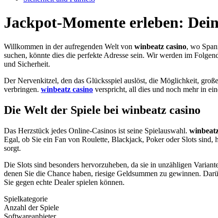
Jackpot-Momente erleben: Dein e
Willkommen in der aufregenden Welt von
winbeatz casino
, wo Span
suchen, könnte dies die perfekte Adresse sein. Wir werden im Folgen
und Sicherheit.
Der Nervenkitzel, den das Glücksspiel auslöst, die Möglichkeit, gro
verbringen.
winbeatz casino
verspricht, all dies und noch mehr in e
Die Welt der Spiele bei winbeatz casino
Das Herzstück jedes Online-Casinos ist seine Spielauswahl.
winbeatz
Egal, ob Sie ein Fan von Roulette, Blackjack, Poker oder Slots sind, 
sorgt.
Die Slots sind besonders hervorzuheben, da sie in unzähligen Varian
denen Sie die Chance haben, riesige Geldsummen zu gewinnen. Darübe
Sie gegen echte Dealer spielen können.
Spielkategorie
Anzahl der Spiele
Softwareanbieter