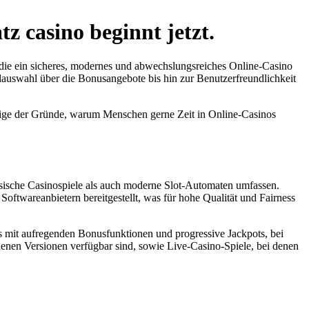
z casino beginnt jetzt.
ie ein sicheres, modernes und abwechslungsreiches Online-Casino
lauswahl über die Bonusangebote bis hin zur Benutzerfreundlichkeit
einige der Gründe, warum Menschen gerne Zeit in Online-Casinos
assische Casinospiele als auch moderne Slot-Automaten umfassen.
Softwareanbietern bereitgestellt, was für hohe Qualität und Fairness
s mit aufregenden Bonusfunktionen und progressive Jackpots, bei
enen Versionen verfügbar sind, sowie Live-Casino-Spiele, bei denen