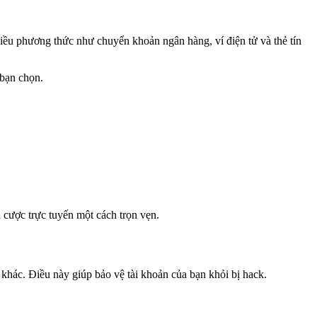
hiều phương thức như chuyển khoản ngân hàng, ví điện tử và thẻ tín
 bạn chọn.
á cược trực tuyến một cách trọn vẹn.
 khác. Điều này giúp bảo vệ tài khoản của bạn khỏi bị hack.