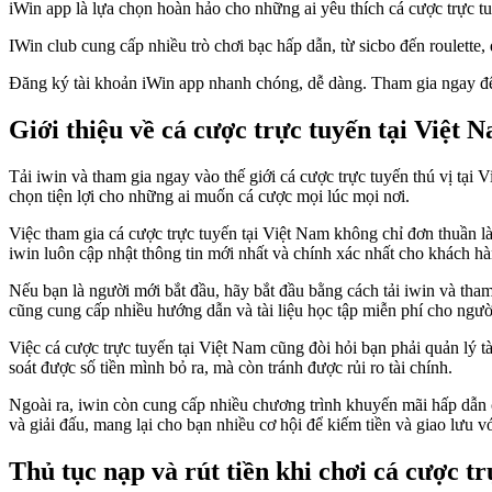
iWin app là lựa chọn hoàn hảo cho những ai yêu thích cá cược trực t
IWin club cung cấp nhiều trò chơi bạc hấp dẫn, từ sicbo đến roulette,
Đăng ký tài khoản iWin app nhanh chóng, dễ dàng. Tham gia ngay để 
Giới thiệu về cá cược trực tuyến tại Việt 
Tải iwin và tham gia ngay vào thế giới cá cược trực tuyến thú vị tại
chọn tiện lợi cho những ai muốn cá cược mọi lúc mọi nơi.
Việc tham gia cá cược trực tuyến tại Việt Nam không chỉ đơn thuần là g
iwin luôn cập nhật thông tin mới nhất và chính xác nhất cho khách h
Nếu bạn là người mới bắt đầu, hãy bắt đầu bằng cách tải iwin và tham
cũng cung cấp nhiều hướng dẫn và tài liệu học tập miễn phí cho ngườ
Việc cá cược trực tuyến tại Việt Nam cũng đòi hỏi bạn phải quản lý t
soát được số tiền mình bỏ ra, mà còn tránh được rủi ro tài chính.
Ngoài ra, iwin còn cung cấp nhiều chương trình khuyến mãi hấp dẫn c
và giải đấu, mang lại cho bạn nhiều cơ hội để kiếm tiền và giao lưu 
Thủ tục nạp và rút tiền khi chơi cá cược t