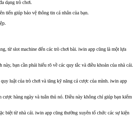
đa dạng trò chơi.
iên tiến giúp bảo vệ thông tin cá nhân của bạn.
ệp.
g, từ slot machine đến các trò chơi bài. iwin app cũng là một lựa
ch này, bạn cần phải hiểu rõ về các quy tắc và điều khoản của nhà cái.
 quy luật của trò chơi và tăng kỹ năng cá cược của mình. iwin app
hạn cược hàng ngày và tuân thủ nó. Điều này không chỉ giúp bạn kiểm
c biệt từ nhà cái. iwin app cũng thường xuyên tổ chức các sự kiện