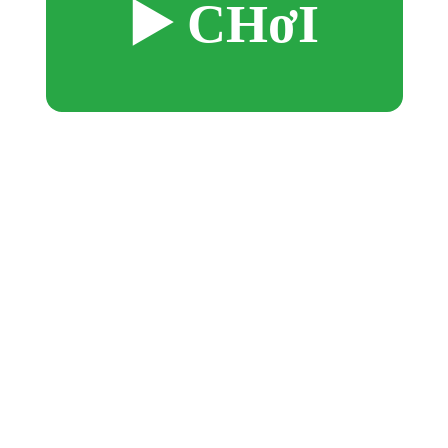
▶️ CHơI