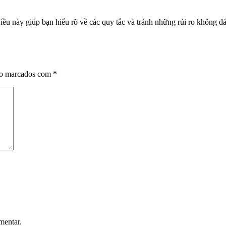
Điều này giúp bạn hiểu rõ về các quy tắc và tránh những rủi ro không 
ão marcados com
*
mentar.