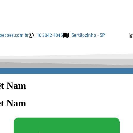
pecoes.com.br
16 3042-1845
Sertãozinho - SP
[g
iệt Nam
iệt Nam