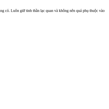
đáng có. Luôn giữ tinh thần lạc quan và không nên quá phụ thuộc vào