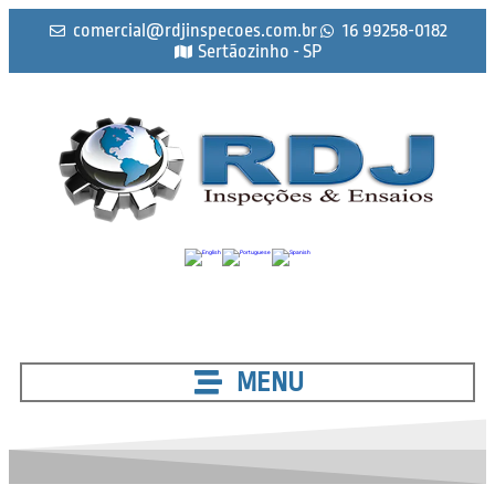
comercial@rdjinspecoes.com.br
16 99258-0182
Sertãozinho - SP
MENU