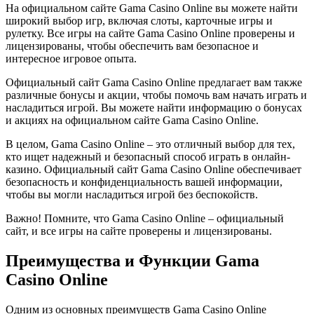
На официальном сайте Gama Casino Online вы можете найти
широкий выбор игр, включая слоты, карточные игры и
рулетку. Все игры на сайте Gama Casino Online проверены и
лицензированы, чтобы обеспечить вам безопасное и
интересное игровое опыта.
Официальный сайт Gama Casino Online предлагает вам также
различные бонусы и акции, чтобы помочь вам начать играть и
насладиться игрой. Вы можете найти информацию о бонусах
и акциях на официальном сайте Gama Casino Online.
В целом, Gama Casino Online – это отличный выбор для тех,
кто ищет надежный и безопасный способ играть в онлайн-
казино. Официальный сайт Gama Casino Online обеспечивает
безопасность и конфиденциальность вашей информации,
чтобы вы могли насладиться игрой без беспокойств.
Важно! Помните, что Gama Casino Online – официальный
сайт, и все игры на сайте проверены и лицензированы.
Преимущества и Функции Gama
Casino Online
Одним из основных преимуществ Gama Casino Online