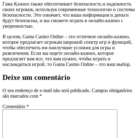
Гама Казино также обеспечивает безопасность и надежность
своих игроков, используя современные технологии и системы
безопасности. Это означает, что ваша информация и деньги
будут безопасны, и вы сможете играть в онлайн-казино с
уверенностью.
В целом, Gama Casino Online – это отличное онлайн-казино,
которое предлагает игрокам широкий спектр игр и функций,
чтобы обеспечить им наилучшие условия для игры и
развлечения. Если вы ищете онлайн-казино, которое
предлагает вам все, что вам нужно, чтобы играть и
наслаждаться игрой, то Gama Casino Online – это ваш выбор.
Deixe um comentário
O seu endereço de e-mail não será publicado.
Campos obrigatórios
são marcados com
*
Comentário
*