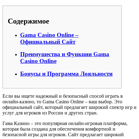
Содержимое
Gama Casino Online –
Официальный Сайт
Преимущества и Функции Gama
Casino Online
Бонусы и Программа Лояльности
Если вы ищете надежный и безопасный способ играть в
онлайн-казино, то Gama Casino Online – ваш выбор. Это
официальный сайт, который предлагает широкий спектр игр и
услуг для игроков из России и других стран.
Гама Казино – это популярная онлайн-игровая платформа,
которая была создана для обеспечения комфортной и
безопасной игры для игроков. Сайт предлагает широкий