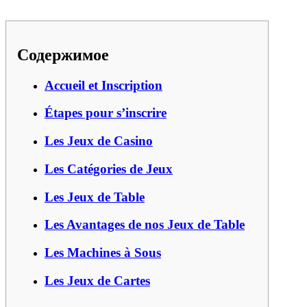
Содержимое
Accueil et Inscription
Étapes pour s’inscrire
Les Jeux de Casino
Les Catégories de Jeux
Les Jeux de Table
Les Avantages de nos Jeux de Table
Les Machines à Sous
Les Jeux de Cartes