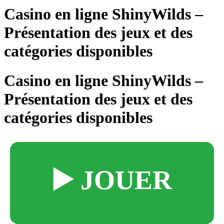
Casino en ligne ShinyWilds –
Présentation des jeux et des
catégories disponibles
Casino en ligne ShinyWilds –
Présentation des jeux et des
catégories disponibles
▶️ JOUER