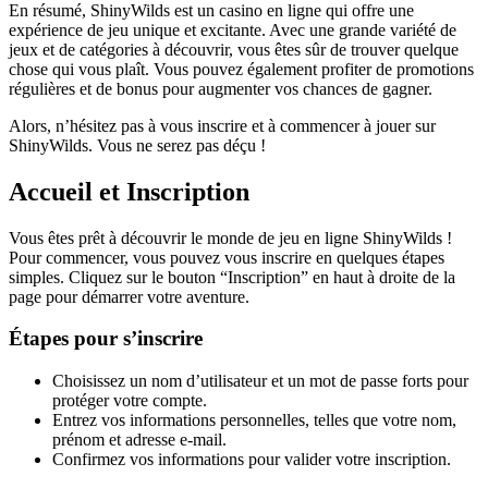
En résumé, ShinyWilds est un casino en ligne qui offre une
expérience de jeu unique et excitante. Avec une grande variété de
jeux et de catégories à découvrir, vous êtes sûr de trouver quelque
chose qui vous plaît. Vous pouvez également profiter de promotions
régulières et de bonus pour augmenter vos chances de gagner.
Alors, n’hésitez pas à vous inscrire et à commencer à jouer sur
ShinyWilds. Vous ne serez pas déçu !
Accueil et Inscription
Vous êtes prêt à découvrir le monde de jeu en ligne ShinyWilds !
Pour commencer, vous pouvez vous inscrire en quelques étapes
simples. Cliquez sur le bouton “Inscription” en haut à droite de la
page pour démarrer votre aventure.
Étapes pour s’inscrire
Choisissez un nom d’utilisateur et un mot de passe forts pour
protéger votre compte.
Entrez vos informations personnelles, telles que votre nom,
prénom et adresse e-mail.
Confirmez vos informations pour valider votre inscription.