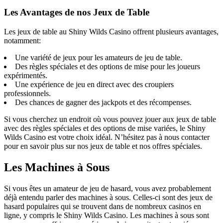
Les Avantages de nos Jeux de Table
Les jeux de table au Shiny Wilds Casino offrent plusieurs avantages,
notamment:
Une variété de jeux pour les amateurs de jeu de table.
Des règles spéciales et des options de mise pour les joueurs
expérimentés.
Une expérience de jeu en direct avec des croupiers
professionnels.
Des chances de gagner des jackpots et des récompenses.
Si vous cherchez un endroit où vous pouvez jouer aux jeux de table
avec des règles spéciales et des options de mise variées, le Shiny
Wilds Casino est votre choix idéal. N’hésitez pas à nous contacter
pour en savoir plus sur nos jeux de table et nos offres spéciales.
Les Machines à Sous
Si vous êtes un amateur de jeu de hasard, vous avez probablement
déjà entendu parler des machines à sous. Celles-ci sont des jeux de
hasard populaires qui se trouvent dans de nombreux casinos en
ligne, y compris le Shiny Wilds Casino. Les machines à sous sont