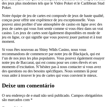
des jeux plus modernes tels que le Video Poker et le Caribbean Stud
Poker.
Notre équipe de jeu de cartes est composée de jeux de haute qualité,
conçus pour offrir une expérience de jeu exceptionnelle. Vous
pouvez ainsi profiter d’une atmosphère de casino en ligne avec des
jeux de cartes qui vous font sentir comme si vous étiez dans un vrai
casino. Les jeux de cartes sont également disponibles en mode de
jeu en ligne, ce qui signifie que vous pouvez jouer partout et à tout
moment.
Si vous êtes nouveau au Shiny Wilds Casino, nous vous
recommandons de commencer par notre jeu de Blackjack, qui est
l’un de nos jeux les plus populaires. Vous pouvez également essayer
notre jeu de Baccarat, qui est connu pour ses cotes élevés et ses
moments d’excitation. N’hésitez pas à nous contacter si vous avez
des questions ou des besoins spécifiques. Nous sommes là pour
vous aider à trouver le jeu de cartes qui vous convient le mieux.
Deixe um comentário
O seu endereço de e-mail não será publicado.
Campos obrigatórios
são marcados com
*