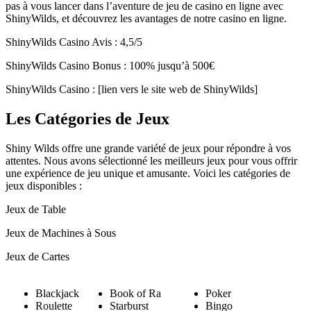
pas à vous lancer dans l’aventure de jeu de casino en ligne avec
ShinyWilds, et découvrez les avantages de notre casino en ligne.
ShinyWilds Casino Avis : 4,5/5
ShinyWilds Casino Bonus : 100% jusqu’à 500€
ShinyWilds Casino : [lien vers le site web de ShinyWilds]
Les Catégories de Jeux
Shiny Wilds offre une grande variété de jeux pour répondre à vos
attentes. Nous avons sélectionné les meilleurs jeux pour vous offrir
une expérience de jeu unique et amusante. Voici les catégories de
jeux disponibles :
Jeux de Table
Jeux de Machines à Sous
Jeux de Cartes
Blackjack
Book of Ra
Poker
Roulette
Starburst
Bingo