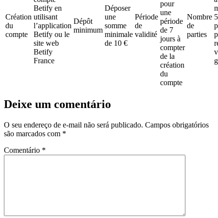
pour
Betify en
Déposer
m
une
Création
utilisant
une
Période
Nombre
5
Dépôt
période
du
l’application
somme
de
de
p
minimum
de 7
compte
Betify ou le
minimale
validité
parties
p
jours à
site web
de 10 €
r
compter
Betify
v
de la
France
g
création
du
compte
Deixe um comentário
O seu endereço de e-mail não será publicado.
Campos obrigatórios
são marcados com
*
Comentário
*