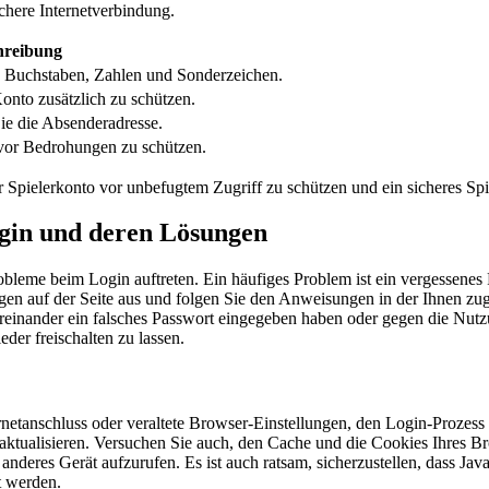
chere Internetverbindung.
hreibung
 Buchstaben, Zahlen und Sonderzeichen.
onto zusätzlich zu schützen.
Sie die Absenderadresse.
 vor Bedrohungen zu schützen.
hr Spielerkonto vor unbefugtem Zugriff zu schützen und ein sicheres Spi
ogin und deren Lösungen
leme beim Login auftreten. Ein häufiges Problem ist ein vergessenes P
gen auf der Seite aus und folgen Sie den Anweisungen in der Ihnen zu
tereinander ein falsches Passwort eingegeben haben oder gegen die Nut
er freischalten zu lassen.
anschluss oder veraltete Browser-Einstellungen, den Login-Prozess beei
aktualisieren. Versuchen Sie auch, den Cache und die Cookies Ihres B
nderes Gerät aufzurufen. Es ist auch ratsam, sicherzustellen, dass Jav
t werden.