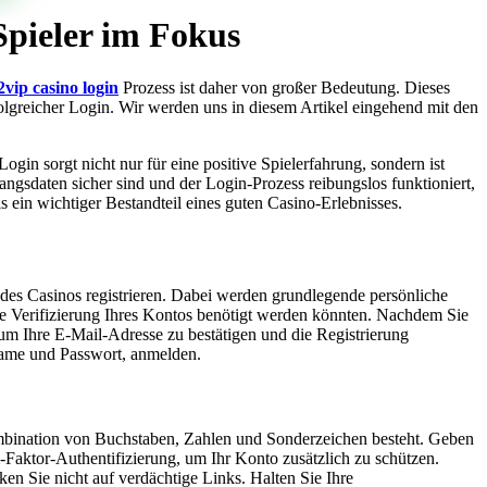
Spieler im Fokus
2vip casino login
Prozess ist daher von großer Bedeutung. Dieses
erfolgreicher Login. Wir werden uns in diesem Artikel eingehend mit den
gin sorgt nicht nur für eine positive Spielerfahrung, sondern ist
gangsdaten sicher sind und der Login-Prozess reibungslos funktioniert,
s ein wichtiger Bestandteil eines guten Casino-Erlebnisses.
e des Casinos registrieren. Dabei werden grundlegende persönliche
ie Verifizierung Ihres Kontos benötigt werden könnten. Nachdem Sie
 um Ihre E-Mail-Adresse zu bestätigen und die Registrierung
rname und Passwort, anmelden.
Kombination von Buchstaben, Zahlen und Sonderzeichen besteht. Geben
i-Faktor-Authentifizierung, um Ihr Konto zusätzlich zu schützen.
en Sie nicht auf verdächtige Links. Halten Sie Ihre