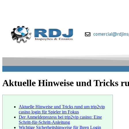
comercial@rdjins
Aktuelle Hinweise und Tricks ru
Aktuelle Hinweise und Tricks rund um trip2vip
casino login für Spieler im Fokus
Der Anmeldeprozess bei trip2vip casino: Eine
Schritt-für-Schritt-Anleitung
Wichtige Sicherheitshinweise für Ihren Login