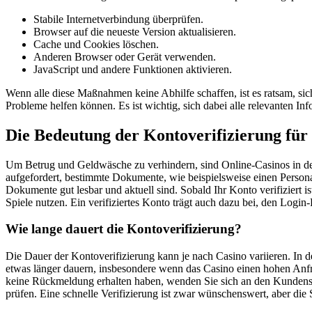
Stabile Internetverbindung überprüfen.
Browser auf die neueste Version aktualisieren.
Cache und Cookies löschen.
Anderen Browser oder Gerät verwenden.
JavaScript und andere Funktionen aktivieren.
Wenn alle diese Maßnahmen keine Abhilfe schaffen, ist es ratsam, si
Probleme helfen können. Es ist wichtig, sich dabei alle relevanten I
Die Bedeutung der Kontoverifizierung für 
Um Betrug und Geldwäsche zu verhindern, sind Online-Casinos in der R
aufgefordert, bestimmte Dokumente, wie beispielsweise einen Persona
Dokumente gut lesbar und aktuell sind. Sobald Ihr Konto verifizier
Spiele nutzen. Ein verifiziertes Konto trägt auch dazu bei, den Login
Wie lange dauert die Kontoverifizierung?
Die Dauer der Kontoverifizierung kann je nach Casino variieren. In d
etwas länger dauern, insbesondere wenn das Casino einen hohen Anfra
keine Rückmeldung erhalten haben, wenden Sie sich an den Kundenserv
prüfen. Eine schnelle Verifizierung ist zwar wünschenswert, aber di