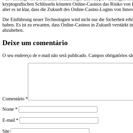
kryptografischen Schlüsseln könnten Online-Casinos das Risiko von H
aber es ist klar, dass die Zukunft des Online-Casino-Logins von Innov
Die Einführung neuer Technologien wird nicht nur die Sicherheit erhö
haben. Es ist zu erwarten, dass Online-Casinos in Zukunft verstärkt 
abzuheben.
Deixe um comentário
O seu endereço de e-mail não será publicado.
Campos obrigatórios s
Comentário
*
Nome
*
E-mail
*
Site