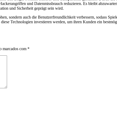
ackerangriffen und Datenmissbrauch reduzieren. Es bleibt abzuwarten,
ation und Sicherheit geprägt sein wird.
hen, sondern auch die Benutzerfreundlichkeit verbessern, sodass Spiel
in diese Technologien investieren werden, um ihren Kunden ein bestmög
ão marcados com
*