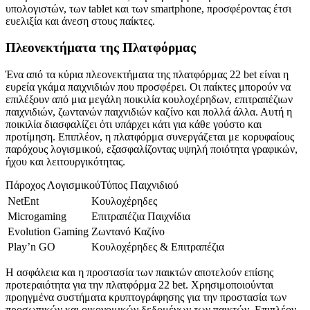
υπολογιστών, των tablet και των smartphone, προσφέροντας έτσι
ευελιξία και άνεση στους παίκτες.
Πλεονεκτήματα της Πλατφόρμας
Ένα από τα κύρια πλεονεκτήματα της πλατφόρμας 22 bet είναι η
ευρεία γκάμα παιχνιδιών που προσφέρει. Οι παίκτες μπορούν να
επιλέξουν από μια μεγάλη ποικιλία κουλοχέρηδων, επιτραπέζιων
παιχνιδιών, ζωντανών παιχνιδιών καζίνο και πολλά άλλα. Αυτή η
ποικιλία διασφαλίζει ότι υπάρχει κάτι για κάθε γούστο και
προτίμηση. Επιπλέον, η πλατφόρμα συνεργάζεται με κορυφαίους
παρόχους λογισμικού, εξασφαλίζοντας υψηλή ποιότητα γραφικών,
ήχου και λειτουργικότητας.
Πάροχος ΛογισμικούΤύπος Παιχνιδιού
NetEnt
Κουλοχέρηδες
Microgaming
Επιτραπέζια Παιχνίδια
Evolution Gaming
Ζωντανό Καζίνο
Play’n GO
Κουλοχέρηδες & Επιτραπέζια
Η ασφάλεια και η προστασία των παικτών αποτελούν επίσης
προτεραιότητα για την πλατφόρμα 22 bet. Χρησιμοποιούνται
προηγμένα συστήματα κρυπτογράφησης για την προστασία των
προσωπικών και οικονομικών δεδομένων των παικτών. Επιπλέον,