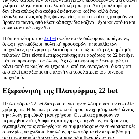
γκάμα επιλογών και μια ελκυστική εμπειρία. Αυτή η πλατφόρμα
δεν είναι απλώς ένα ακόμα διαδικτυακό καζίνο, αλλά ένας
ολοκληρωμένος κόμβος ψυχαγωγίας, όπου οι παίκτες μπορούν να
βρουν τα πάντα, από κλασικά παιχνίδια καζίνο μέχρι καινοτόμα και
συναρπαστικά παιχνίδια.
Η δημοτικότητα του
22 bet
οφείλεται σε διάφορους παράγοντες,
όπως η γενναιόδωρη πολιτική προσφορών, η ποικιλία των
παιχνιδιών, η εύχρηστη πλατφόρμα και η αξιόπιστη εξυπηρέτηση
πελατών. Είτε είστε έμπειρος παίκτης είτε αρχάριος, το 22 bet έχει
κάτι να προσφέρει σε όλους. Ας εξερευνήσουμε λεπτομερώς τι
κάνει αυτό το καζίνο να ξεχωρίζει από τον ανταγωνισμό και γιατί
αποτελεί μια αξιόπιστη επιλογή για τους λάτρεις του τυχερού
παιχνιδιού.
Εξερεύνηση της Πλατφόρμας 22 bet
Η πλατφόρμα 22 bet διακρίνεται για την απλότητα και την ευκολία
χρήσης της. Η διεπαφή είναι φιλική προς τον χρήστη, καθιστώντας
την πλοήγηση εύκολη και γρήγορη. Οι παίκτες μπορούν να
περιηγηθούν στις διάφορες κατηγορίες παιχνιδιών, να βρουν τις
αγαπημένες τους επιλογές και να συμμετάσχουν σε συναρπαστικές
συνεδρίες παιχνιδιού. Επιπλέον, η πλατφόρμα είναι προσβάσιμη
από μια ποικιλία συσκευών, συμπεριλαμβανομένων των