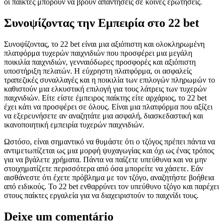
οι παίκτες μπορούν να βρουν απαντήσεις σε κοινές ερωτήσεις.
Συνοψίζοντας την Εμπειρία στο 22 bet
Συνοψίζοντας, το 22 bet είναι μια αξιόπιστη και ολοκληρωμένη
πλατφόρμα τυχερών παιχνιδιών που προσφέρει μια μεγάλη
ποικιλία παιχνιδιών, γενναιόδωρες προσφορές και αξιόπιστη
υποστήριξη πελατών. Η εύχρηστη πλατφόρμα, οι ασφαλείς
τραπεζικές συναλλαγές και η ποικιλία των επιλογών πληρωμών το
καθιστούν μια ελκυστική επιλογή για τους λάτρεις των τυχερών
παιχνιδιών. Είτε είστε έμπειρος παίκτης είτε αρχάριος, το 22 bet
έχει κάτι να προσφέρει σε όλους. Είναι μια πλατφόρμα που αξίζει
να εξερευνήσετε αν αναζητάτε μια ασφαλή, διασκεδαστική και
ικανοποιητική εμπειρία τυχερών παιχνιδιών.
Ωστόσο, είναι σημαντικό να θυμάστε ότι ο τζόγος πρέπει πάντα να
αντιμετωπίζεται ως μια μορφή ψυχαγωγίας και όχι ως ένας τρόπος
για να βγάλετε χρήματα. Πάντα να παίζετε υπεύθυνα και να μην
στοιχηματίζετε περισσότερα από όσα μπορείτε να χάσετε. Εάν
αισθάνεστε ότι έχετε πρόβλημα με τον τζόγο, αναζητήστε βοήθεια
από ειδικούς. Το 22 bet ενθαρρύνει τον υπεύθυνο τζόγο και παρέχει
στους παίκτες εργαλεία για να διαχειριστούν το παιχνίδι τους.
Deixe um comentário