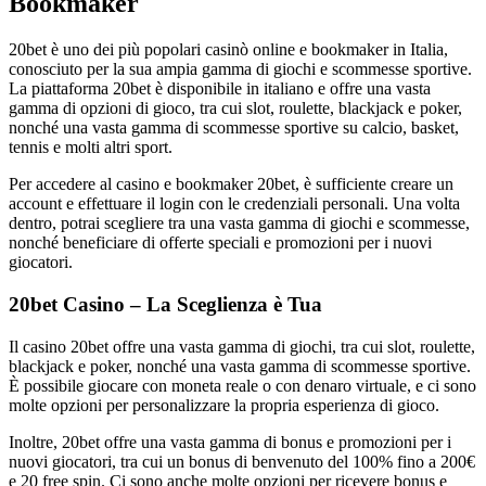
Bookmaker
20bet è uno dei più popolari casinò online e bookmaker in Italia,
conosciuto per la sua ampia gamma di giochi e scommesse sportive.
La piattaforma 20bet è disponibile in italiano e offre una vasta
gamma di opzioni di gioco, tra cui slot, roulette, blackjack e poker,
nonché una vasta gamma di scommesse sportive su calcio, basket,
tennis e molti altri sport.
Per accedere al casino e bookmaker 20bet, è sufficiente creare un
account e effettuare il login con le credenziali personali. Una volta
dentro, potrai scegliere tra una vasta gamma di giochi e scommesse,
nonché beneficiare di offerte speciali e promozioni per i nuovi
giocatori.
20bet Casino – La Sceglienza è Tua
Il casino 20bet offre una vasta gamma di giochi, tra cui slot, roulette,
blackjack e poker, nonché una vasta gamma di scommesse sportive.
È possibile giocare con moneta reale o con denaro virtuale, e ci sono
molte opzioni per personalizzare la propria esperienza di gioco.
Inoltre, 20bet offre una vasta gamma di bonus e promozioni per i
nuovi giocatori, tra cui un bonus di benvenuto del 100% fino a 200€
e 20 free spin. Ci sono anche molte opzioni per ricevere bonus e