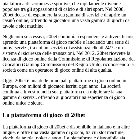
piattaforma di scommesse sportive, che rapidamente divenne
popolare tra gli appassionati di calcio e di altri sport. Nel 2008,
20bet decise di espandere la sua gamma di servizi e di aprire un
casinò online, offrendo ai giocatori una vasta gamma di giochi da
tavola e slot machine.
Negli anni successivi, 20bet continuò a espandersi e a diversificarsi,
aprendo una piattaforma di gioco mobile e lanciando una serie di
nuovi servizi, tra cui un servizio di assistenza clienti 24/7 e un
sistema di sicurezza delle transazioni. Nel 2012, 20bet ricevette la
licenza di gioco online dalla Commissione di Regolamentazione dei
Giocatori (Gaming Commission) del Regno Unito, riconoscendo la
società come un operatore di gioco online di alta qualità.
Oggi, 20bet è una delle principali piattaforme di gioco online in
Europa, con milioni di giocatori iscritti ogni anno. La società
continua a investire nella sua piattaforma e a migliorare la sua
gamma di servizi, offrendo ai giocatori una esperienza di gioco
online unica e sicura.
La piattaforma di gioco di 20bet
La piattaforma di gioco di 20bet è disponibile in italiano e in altre
lingue, e offre una vasta gamma di giochi, tra cui slot machine,
giochi da tavola, poker e sport. La piattaforma è disponibile sia