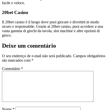
facile e veloce.
20bet Casino
Il 20bet casino è il luogo dove puoi giocare e divertirti in modo
sicuro e responsabile. Grazie al 20bet casino, puoi accedere a una
vasta gamma di giochi da tavola, slot machine e altre opzioni di
gioco.
Deixe um comentário
O seu endereço de e-mail não será publicado.
Campos obrigatórios
são marcados com
*
Comentário
*
Nome
*