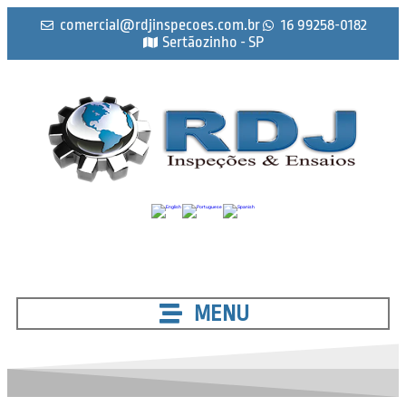
comercial@rdjinspecoes.com.br
16 99258-0182
Sertãozinho - SP
MENU