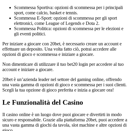
Scommessa Sportiva: opzioni di scommessa per i principali
sport, come calcio, basket e tennis.
Scommessa E-Sport: opzioni di scommessa per gli sport
elettronici, come League of Legends e Dota 2.
Scommessa Politica: opzioni di scommessa per le elezioni e
gli eventi politici.
Per iniziare a giocare con 20bet, è necessario creare un account e
effettuare un deposito. Una volta fatto ciò, potrai accedere alle
opzioni di gioco e scommessa e iniziare a giocare.
Non dimenticare di utilizzare il tuo bet20 login per accedere al tuo
account e iniziare a giocare.
20bet è un’azienda leader nel settore del gaming online, offrendo
una vasta gamma di opzioni di gioco e scommessa per i suoi clienti.
Scegli la tua opzione di gioco preferita e inizia a giocare ora!
Le Funzionalità del Casino
Il casino online è un luogo dove puoi giocare e divertirti in modo
sicuro e responsabile. Grazie alla piattaforma 20bet, puoi accedere a
una vasta gamma di giochi da tavola, slot machine e altre opzioni di
gioco.