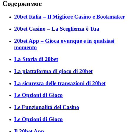
Содержимое
20bet Italia – Il Migliore Casino e Bookmaker
20bet Casino – La Sceglienza è Tua
20bet App – Gioca ovunque e in qualsiasi
momento
La Storia di 20bet
La piattaforma di gioco di 20bet
La sicurezza delle transazioni di 20bet
Le Opzioni di Gioco
Le Funzionalità del Casino
Le Opzioni di Gioco
Il 20bet App