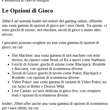
e assistenza in caso di bisogno.
Le Opzioni di Gioco
20bet è un’azienda leader nel settore del gaming online, offrendo
una vasta gamma di opzioni di gioco per i suoi clienti. Tra queste, ci
sono giochi di azione, slot machine, tavoli di gioco e molto altro
ancora.
I giocatori possono scegliere tra una vasta gamma di opzioni di
gioco, tra cui:
Slot Machine: una vasta gamma di slot machine con temi
diversi, da classici come Book of Ra a nuovi come Starburst.
Giochi di Azione: giochi di azione come Blackjack, Roulette
e Baccarat, con opzioni di scommessa diverse.
Tavoli di Gioco: giochi di tavolo come Poker, Blackjack e
Roulette, con opzioni di scommessa diverse.
Video Poker: una vasta gamma di varianti di Video Poker, tra
cui Jacks or Better e Deuces Wild.
Live Casino: un’area dedicata al gioco live, con croupiers
reali e opzioni di scommessa diverse.
Inoltre, 20bet offre anche una vasta gamma di opzioni di scommessa
per i suoi clienti, tra cui: