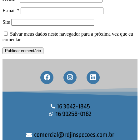
E-mail
*
Site
Salvar meus dados neste navegador para a próxima vez que eu
comentar.
16 3042-1845
16 99258-0182
comercial@rdjinspecoes.com.br