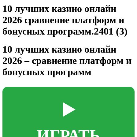
10 лучших казино онлайн
2026 сравнение платформ и
бонусных программ.2401 (3)
10 лучших казино онлайн
2026 – сравнение платформ и
бонусных программ
▶️
ИГРАТЬ