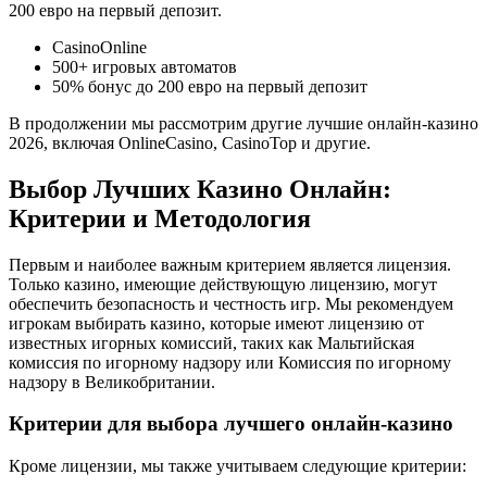
200 евро на первый депозит.
CasinoOnline
500+ игровых автоматов
50% бонус до 200 евро на первый депозит
В продолжении мы рассмотрим другие лучшие онлайн-казино
2026, включая OnlineCasino, CasinoTop и другие.
Выбор Лучших Казино Онлайн:
Критерии и Методология
Первым и наиболее важным критерием является лицензия.
Только казино, имеющие действующую лицензию, могут
обеспечить безопасность и честность игр. Мы рекомендуем
игрокам выбирать казино, которые имеют лицензию от
известных игорных комиссий, таких как Мальтийская
комиссия по игорному надзору или Комиссия по игорному
надзору в Великобритании.
Критерии для выбора лучшего онлайн-казино
Кроме лицензии, мы также учитываем следующие критерии: