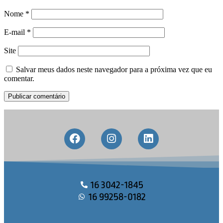
Nome
*
E-mail
*
Site
Salvar meus dados neste navegador para a próxima vez que eu
comentar.
16 3042-1845
16 99258-0182