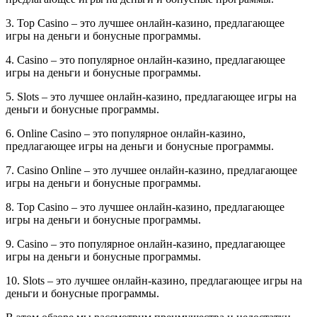
3. Top Casino – это лучшее онлайн-казино, предлагающее
игры на деньги и бонусные программы.
4. Casino – это популярное онлайн-казино, предлагающее
игры на деньги и бонусные программы.
5. Slots – это лучшее онлайн-казино, предлагающее игры на
деньги и бонусные программы.
6. Online Casino – это популярное онлайн-казино,
предлагающее игры на деньги и бонусные программы.
7. Casino Online – это лучшее онлайн-казино, предлагающее
игры на деньги и бонусные программы.
8. Top Casino – это лучшее онлайн-казино, предлагающее
игры на деньги и бонусные программы.
9. Casino – это популярное онлайн-казино, предлагающее
игры на деньги и бонусные программы.
10. Slots – это лучшее онлайн-казино, предлагающее игры на
деньги и бонусные программы.