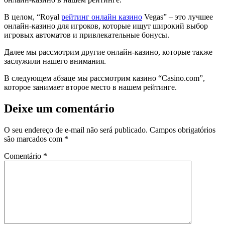
В целом, “Royal
рейтинг онлайн казино
Vegas” – это лучшее
онлайн-казино для игроков, которые ищут широкий выбор
игровых автоматов и привлекательные бонусы.
Далее мы рассмотрим другие онлайн-казино, которые также
заслужили нашего внимания.
В следующем абзаце мы рассмотрим казино “Casino.com”,
которое занимает второе место в нашем рейтинге.
Deixe um comentário
O seu endereço de e-mail não será publicado.
Campos obrigatórios
são marcados com
*
Comentário
*