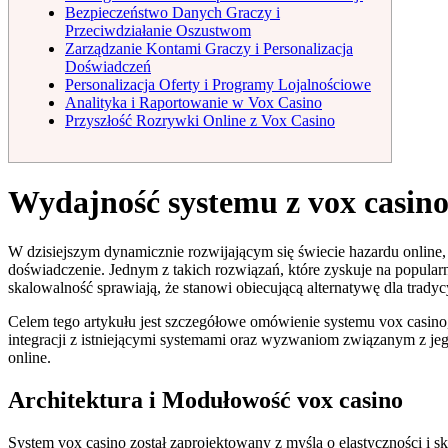
Bezpieczeństwo Danych Graczy i
Przeciwdziałanie Oszustwom
Zarządzanie Kontami Graczy i Personalizacja
Doświadczeń
Personalizacja Oferty i Programy Lojalnościowe
Analityka i Raportowanie w Vox Casino
Przyszłość Rozrywki Online z Vox Casino
Wydajność systemu z vox casino 
W dzisiejszym dynamicznie rozwijającym się świecie hazardu online
doświadczenie. Jednym z takich rozwiązań, które zyskuje na popularn
skalowalność sprawiają, że stanowi obiecującą alternatywę dla trady
Celem tego artykułu jest szczegółowe omówienie systemu vox casino,
integracji z istniejącymi systemami oraz wyzwaniom związanym z je
online.
Architektura i Modułowość vox casino
System vox casino został zaprojektowany z myślą o elastyczności i s