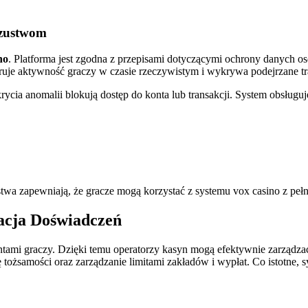
szustwom
no
. Platforma jest zgodna z przepisami dotyczącymi ochrony danych 
je aktywność graczy w czasie rzeczywistym i wykrywa podejrzane trans
ycia anomalii blokują dostęp do konta lub transakcji. System obsług
twa zapewniają, że gracze mogą korzystać z systemu vox casino z pe
acja Doświadczeń
ami graczy. Dzięki temu operatorzy kasyn mogą efektywnie zarządzać 
ę tożsamości oraz zarządzanie limitami zakładów i wypłat. Co istotne