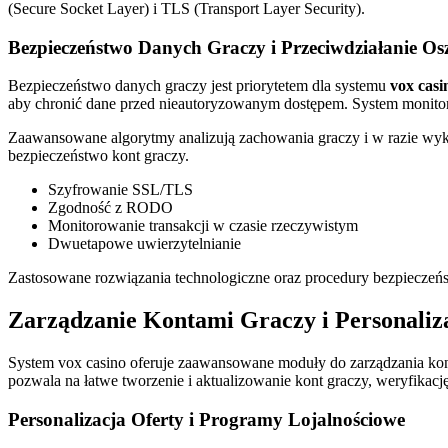
(Secure Socket Layer) i TLS (Transport Layer Security).
Bezpieczeństwo Danych Graczy i Przeciwdziałanie O
Bezpieczeństwo danych graczy jest priorytetem dla systemu
vox casi
aby chronić dane przed nieautoryzowanym dostępem. System monitoru
Zaawansowane algorytmy analizują zachowania graczy i w razie wykr
bezpieczeństwo kont graczy.
Szyfrowanie SSL/TLS
Zgodność z RODO
Monitorowanie transakcji w czasie rzeczywistym
Dwuetapowe uwierzytelnianie
Zastosowane rozwiązania technologiczne oraz procedury bezpieczeńs
Zarządzanie Kontami Graczy i Personaliz
System vox casino oferuje zaawansowane moduły do zarządzania kont
pozwala na łatwe tworzenie i aktualizowanie kont graczy, weryfikacj
Personalizacja Oferty i Programy Lojalnościowe