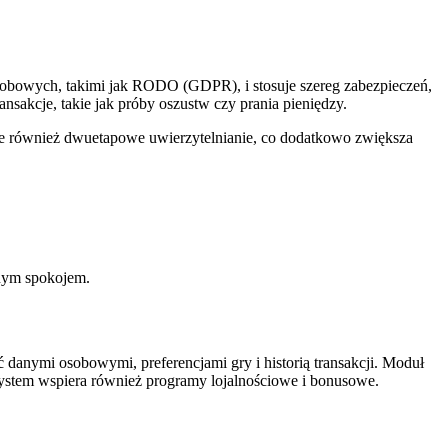
osobowych, takimi jak RODO (GDPR), i stosuje szereg zabezpieczeń,
akcje, takie jak próby oszustw czy prania pieniędzy.
uje również dwuetapowe uwierzytelnianie, co dodatkowo zwiększa
łnym spokojem.
danymi osobowymi, preferencjami gry i historią transakcji. Moduł
, system wspiera również programy lojalnościowe i bonusowe.