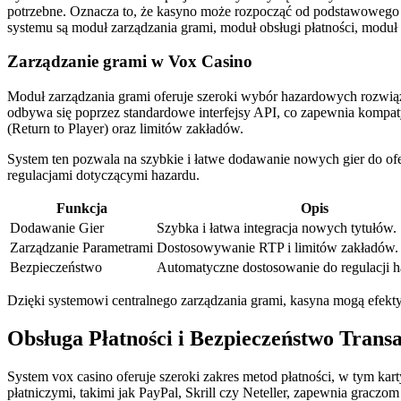
potrzebne. Oznacza to, że kasyno może rozpocząć od podstawowego
systemu są moduł zarządzania grami, moduł obsługi płatności, moduł 
Zarządzanie grami w Vox Casino
Moduł zarządzania grami oferuje szeroki wybór hazardowych rozwiązań
odbywa się poprzez standardowe interfejsy API, co zapewnia kompa
(Return to Player) oraz limitów zakładów.
System ten pozwala na szybkie i łatwe dodawanie nowych gier do of
regulacjami dotyczącymi hazardu.
Funkcja
Opis
Dodawanie Gier
Szybka i łatwa integracja nowych tytułów.
Zarządzanie Parametrami
Dostosowywanie RTP i limitów zakładów.
Bezpieczeństwo
Automatyczne dostosowanie do regulacji 
Dzięki systemowi centralnego zarządzania grami, kasyna mogą efekty
Obsługa Płatności i Bezpieczeństwo Transa
System vox casino oferuje szeroki zakres metod płatności, w tym kar
płatniczymi, takimi jak PayPal, Skrill czy Neteller, zapewnia graczo