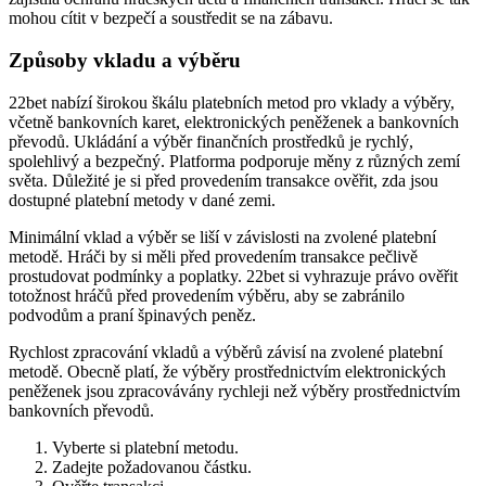
mohou cítit v bezpečí a soustředit se na zábavu.
Způsoby vkladu a výběru
22bet nabízí širokou škálu platebních metod pro vklady a výběry,
včetně bankovních karet, elektronických peněženek a bankovních
převodů. Ukládání a výběr finančních prostředků je rychlý,
spolehlivý a bezpečný. Platforma podporuje měny z různých zemí
světa. Důležité je si před provedením transakce ověřit, zda jsou
dostupné platební metody v dané zemi.
Minimální vklad a výběr se liší v závislosti na zvolené platební
metodě. Hráči by si měli před provedením transakce pečlivě
prostudovat podmínky a poplatky. 22bet si vyhrazuje právo ověřit
totožnost hráčů před provedením výběru, aby se zabránilo
podvodům a praní špinavých peněz.
Rychlost zpracování vkladů a výběrů závisí na zvolené platební
metodě. Obecně platí, že výběry prostřednictvím elektronických
peněženek jsou zpracovávány rychleji než výběry prostřednictvím
bankovních převodů.
Vyberte si platební metodu.
Zadejte požadovanou částku.