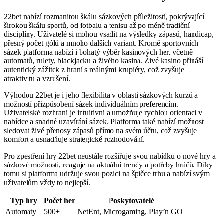
22bet nabízí rozmanitou škálu sázkových příležitostí, pokrývající
širokou škálu sportů, od fotbalu a tenisu až po méně tradiční
disciplíny. Uživatelé si mohou vsadit na výsledky zápasů, handicap,
přesný počet gólů a mnoho dalších variant. Kromě sportovních
sázek platforma nabízí i bohatý výběr kasinových her, včetně
automatů, rulety, blackjacku a živého kasina. Živé kasino přináší
autentický zážitek z hraní s reálnými krupiéry, což zvyšuje
atraktivitu a vzrušení.
Výhodou 22bet je i jeho flexibilita v oblasti sázkových kurzů a
možností přizpůsobení sázek individuálním preferencím.
Uživatelské rozhraní je intuitivní a umožňuje rychlou orientaci v
nabídce a snadné uzavírání sázek. Platforma také nabízí možnost
sledovat živé přenosy zápasů přímo na svém účtu, což zvyšuje
komfort a usnadňuje strategické rozhodování.
Pro zpestření hry 22bet neustále rozšiřuje svou nabídku o nové hry a
sázkové možnosti, reaguje na aktuální trendy a potřeby hráčů. Díky
tomu si platforma udržuje svou pozici na špičce trhu a nabízí svým
uživatelům vždy to nejlepší.
Typ hry
Počet her
Poskytovatelé
Automaty
500+
NetEnt, Microgaming, Play’n GO