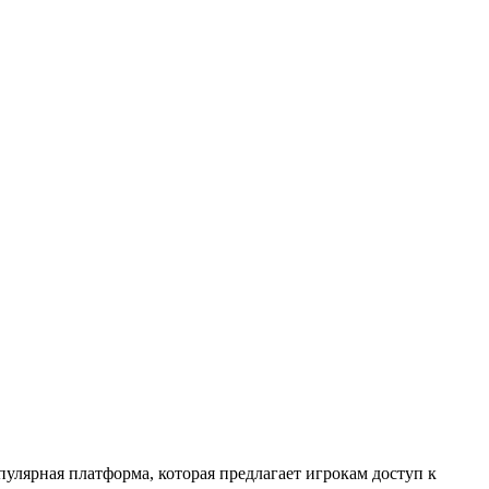
пулярная платформа, которая предлагает игрокам доступ к