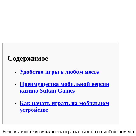
Содержимое
Удобство игры в любом месте
Преимущества мобильной версии
казино Sultan Games
Как начать играть на мобильном
устройстве
Если вы ищете возможность играть в казино на мобильном устро