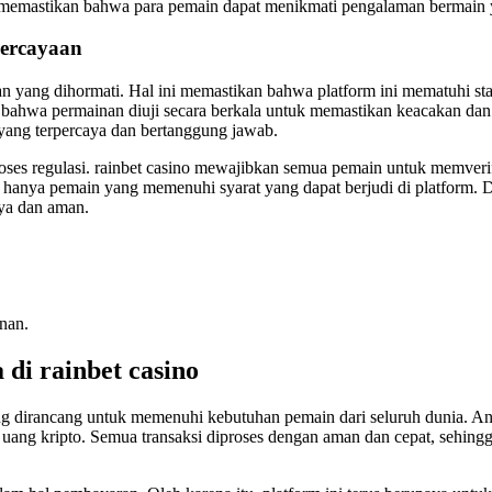
o memastikan bahwa para pemain dapat menikmati pengalaman bermai
percayaan
dian yang dihormati. Hal ini memastikan bahwa platform ini mematuhi stan
ahwa permainan diuji secara berkala untuk memastikan keacakan dan k
ng terpercaya dan bertanggung jawab.
proses regulasi. rainbet casino mewajibkan semua pemain untuk memveri
nya pemain yang memenuhi syarat yang dapat berjudi di platform. Den
aya dan aman.
nan.
di rainbet casino
g dirancang untuk memenuhi kebutuhan pemain dari seluruh dunia. An
ata uang kripto. Semua transaksi diproses dengan aman dan cepat, seh