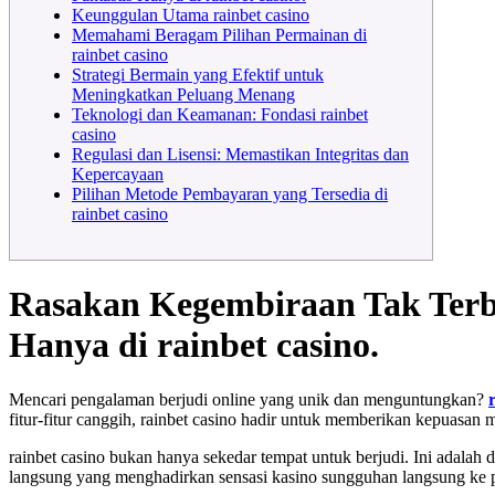
Keunggulan Utama rainbet casino
Memahami Beragam Pilihan Permainan di
rainbet casino
Strategi Bermain yang Efektif untuk
Meningkatkan Peluang Menang
Teknologi dan Keamanan: Fondasi rainbet
casino
Regulasi dan Lisensi: Memastikan Integritas dan
Kepercayaan
Pilihan Metode Pembayaran yang Tersedia di
rainbet casino
Rasakan Kegembiraan Tak Terb
Hanya di rainbet casino.
Mencari pengalaman berjudi online yang unik dan menguntungkan?
fitur-fitur canggih, rainbet casino hadir untuk memberikan kepuasa
rainbet casino bukan hanya sekedar tempat untuk berjudi. Ini adalah 
langsung yang menghadirkan sensasi kasino sungguhan langsung ke 