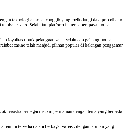
engan teknologi enkripsi canggih yang melindungi data pribadi dan
ainbet casino. Selain itu, platform ini terus berupaya untuk
ah loyalitas untuk pelanggan setia, selalu ada peluang untuk
nbet casino telah menjadi pilihan populer di kalangan penggemar
slot, tersedia berbagai macam permainan dengan tema yang berbeda-
mainan ini tersedia dalam berbagai variasi, dengan taruhan yang