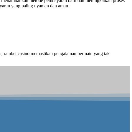
ntuk menambahkan metode pembayaran baru dan meningkatkan proses
ayaran yang paling nyaman dan aman.
, rainbet casino memastikan pengalaman bermain yang tak