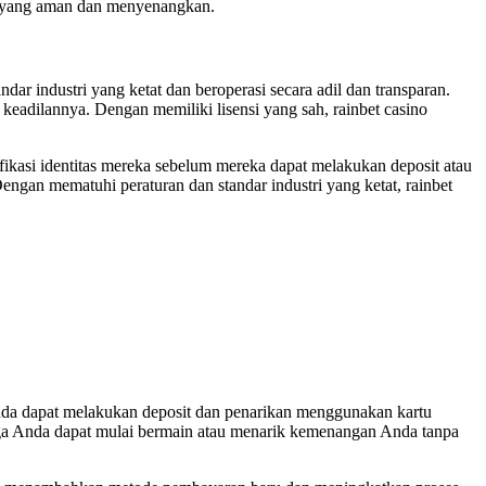
n yang aman dan menyenangkan.
dar industri yang ketat dan beroperasi secara adil dan transparan.
eadilannya. Dengan memiliki lisensi yang sah, rainbet casino
fikasi identitas mereka sebelum mereka dapat melakukan deposit atau
gan mematuhi peraturan dan standar industri yang ketat, rainbet
da dapat melakukan deposit dan penarikan menggunakan kartu
ingga Anda dapat mulai bermain atau menarik kemenangan Anda tanpa