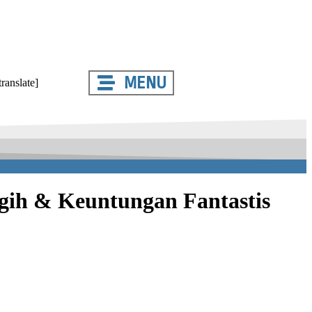
MENU
translate]
ih & Keuntungan Fantastis