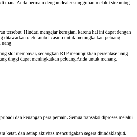
, di mana Anda bermain dengan dealer sungguhan melalui streaming
 tersebut. Hindari mengejar kerugian, karena hal ini dapat dengan
 ditawarkan oleh rainbet casino untuk meningkatkan peluang
n uang.
a sering slot membayar, sedangkan RTP menunjukkan persentase uang
yang tinggi dapat meningkatkan peluang Anda untuk menang.
 pribadi dan keuangan para pemain. Semua transaksi diproses melalui
 ketat, dan setiap aktivitas mencurigakan segera ditindaklanjuti.