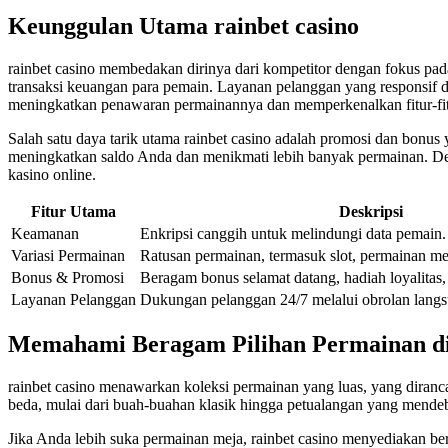
Keunggulan Utama rainbet casino
rainbet casino membedakan dirinya dari kompetitor dengan fokus pad
transaksi keuangan para pemain. Layanan pelanggan yang responsif dan
meningkatkan penawaran permainannya dan memperkenalkan fitur-fit
Salah satu daya tarik utama rainbet casino adalah promosi dan bonus 
meningkatkan saldo Anda dan menikmati lebih banyak permainan. De
kasino online.
Fitur Utama
Deskripsi
Keamanan
Enkripsi canggih untuk melindungi data pemain.
Variasi Permainan
Ratusan permainan, termasuk slot, permainan me
Bonus & Promosi
Beragam bonus selamat datang, hadiah loyalitas,
Layanan Pelanggan
Dukungan pelanggan 24/7 melalui obrolan langs
Memahami Beragam Pilihan Permainan di 
rainbet casino menawarkan koleksi permainan yang luas, yang diran
beda, mulai dari buah-buahan klasik hingga petualangan yang mende
Jika Anda lebih suka permainan meja, rainbet casino menyediakan berba