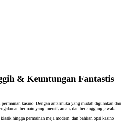
gih & Keuntungan Fantastis
an permainan kasino. Dengan antarmuka yang mudah digunakan dan
 pengalaman bermain yang imersif, aman, dan bertanggung jawab.
ot klasik hingga permainan meja modern, dan bahkan opsi kasino