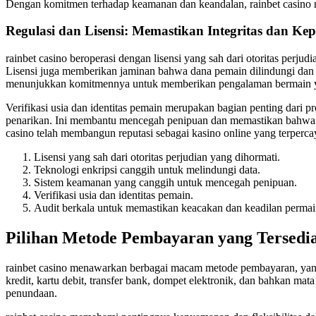
Dengan komitmen terhadap keamanan dan keandalan, rainbet casin
Regulasi dan Lisensi: Memastikan Integritas dan Ke
rainbet casino beroperasi dengan lisensi yang sah dari otoritas perju
Lisensi juga memberikan jaminan bahwa dana pemain dilindungi dan b
menunjukkan komitmennya untuk memberikan pengalaman bermain ya
Verifikasi usia dan identitas pemain merupakan bagian penting dari 
penarikan. Ini membantu mencegah penipuan dan memastikan bahwa ha
casino telah membangun reputasi sebagai kasino online yang terperc
Lisensi yang sah dari otoritas perjudian yang dihormati.
Teknologi enkripsi canggih untuk melindungi data.
Sistem keamanan yang canggih untuk mencegah penipuan.
Verifikasi usia dan identitas pemain.
Audit berkala untuk memastikan keacakan dan keadilan permai
Pilihan Metode Pembayaran yang Tersedia 
rainbet casino menawarkan berbagai macam metode pembayaran, yan
kredit, kartu debit, transfer bank, dompet elektronik, dan bahkan m
penundaan.