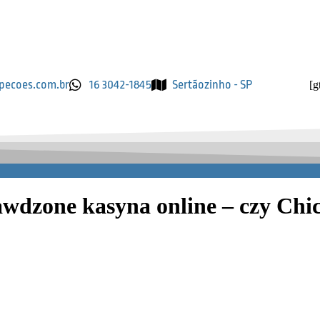
pecoes.com.br
16 3042-1845
Sertãozinho - SP
[g
wdzone kasyna online – czy Chi