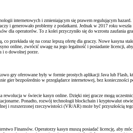
chnologii internetowych i zmieniającym się prawem regulującym hazard
graczy i generowało problemy z podatkami. Jednak w 2017 roku weszła
w dla operatorów. To z kolei przyczyniło się do wzrostu zaufania gra
, co przekłada się na coraz lepszą ofertę dla graczy. Nowe kasyna stal
syno online, zwrócić uwagę na jego legalność i posiadanie licencji, ab
 i o dowolnej porze.
kowo gry oferowane były w formie prostych aplikacji Java lub Flash, 
anie gier bezpośrednio w przeglądarce internetowej, bez koniecznośc
na rewolucja w świecie kasyn online. Dzięki niej gracze mogą uczestn
acjonarne. Ponadto, rozwój technologii blockchain i kryptowalut otwie
alnej i rozszerzonej rzeczywistości (VR/AR) może być przyszłością teg
sterstwo Finansów. Operatorzy kasyn muszą posiadać licencję, aby móc 