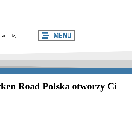
MENU
translate]
cken Road Polska otworzy Ci