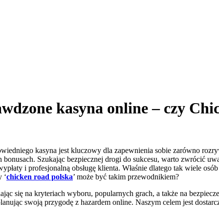
wdzone kasyna online – czy Chi
wiedniego kasyna jest kluczowy dla zapewnienia sobie zarówno rozryw
h bonusach. Szukając bezpiecznej drogi do sukcesu, warto zwrócić uw
e wypłaty i profesjonalną obsługę klienta. Właśnie dlatego tak wiele o
 ‘
chicken road polska
’ może być takim przewodnikiem?
ąc się na kryteriach wyboru, popularnych grach, a także na bezpiecze
 planując swoją przygodę z hazardem online. Naszym celem jest dostar