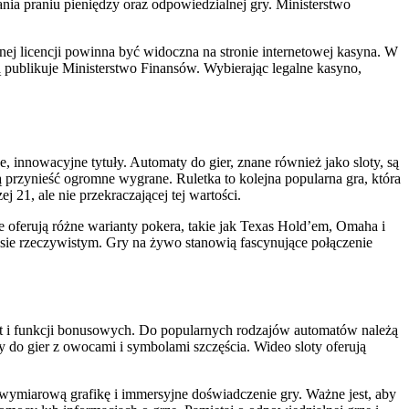
ia praniu pieniędzy oraz odpowiedzialnej gry. Ministerstwo
ej licencji powinna być widoczna na stronie internetowej kasyna. W
 publikuje Ministerstwo Finansów. Wybierając legalne kasyno,
e, innowacyjne tytuły. Automaty do gier, znane również jako sloty, są
 przynieść ogromne wygrane. Ruletka to kolejna popularna gra, która
 21, ale nie przekraczającej tej wartości.
e oferują różne warianty pokera, takie jak Texas Hold’em, Omaha i
sie rzeczywistym. Gry na żywo stanowią fascynujące połączenie
płat i funkcji bonusowych. Do popularnych rodzajów automatów należą
 do gier z owocami i symbolami szczęścia. Wideo sloty oferują
wymiarową grafikę i immersyjne doświadczenie gry. Ważne jest, aby