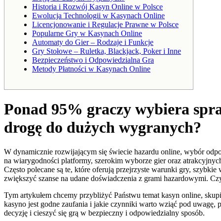
Historia i Rozwój Kasyn Online w Polsce
Ewolucja Technologii w Kasynach Online
Licencjonowanie i Regulacje Prawne w Polsce
Popularne Gry w Kasynach Online
Automaty do Gier – Rodzaje i Funkcje
Gry Stołowe – Ruletka, Blackjack, Poker i Inne
Bezpieczeństwo i Odpowiedzialna Gra
Metody Płatności w Kasynach Online
Ponad 95% graczy wybiera spra
drogę do dużych wygranych?
W dynamicznie rozwijającym się świecie hazardu online, wybór odpo
na wiarygodności platformy, szerokim wyborze gier oraz atrakcyjnyc
Często polecane są te, które oferują przejrzyste warunki gry, szybki
zwiększyć szanse na udane doświadczenia z grami hazardowymi. Czy
Tym artykułem chcemy przybliżyć Państwu temat kasyn online, skupiaj
kasyno jest godne zaufania i jakie czynniki warto wziąć pod uwagę,
decyzję i cieszyć się grą w bezpieczny i odpowiedzialny sposób.