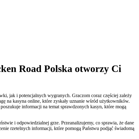
cken Road Polska otworzy Ci
ki, jak i potencjalnych wygranych. Graczom coraz częściej zależy
agę na kasyna online, które zyskały uznanie wśród użytkowników.
sób poszukuje informacji na temat sprawdzonych kasyn, które mogą
ństwie i odpowiedzialnej grze. Przeanalizujemy, co sprawia, że dane
czenie rzetelnych informacji, które pomogą Państwu podjąć świadomą