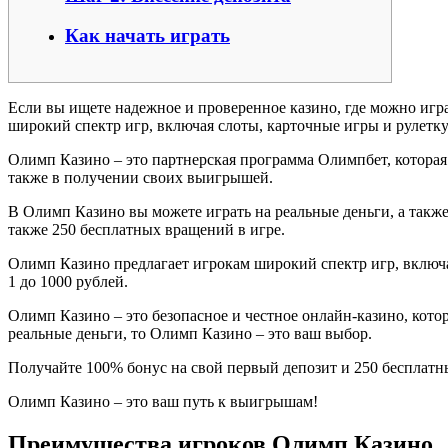
Как начать играть
Если вы ищете надежное и проверенное казино, где можно игра
широкий спектр игр, включая слоты, карточные игры и рулетку
Олимп Казино – это партнерская программа Олимпбет, которая я
также в получении своих выигрышей.
В Олимп Казино вы можете играть на реальные деньги, а такж
также 250 бесплатных вращений в игре.
Олимп Казино предлагает игрокам широкий спектр игр, включая 
1 до 1000 рублей.
Олимп Казино – это безопасное и честное онлайн-казино, кото
реальные деньги, то Олимп Казино – это ваш выбор.
Получайте 100% бонус на свой первый депозит и 250 бесплат
Олимп Казино – это ваш путь к выигрышам!
Преимущества игроков Олимп Казино