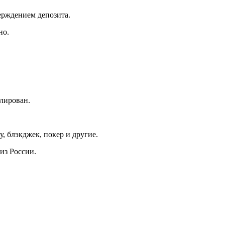
ерждением депозита.
но.
улирован.
, блэкджек, покер и другие.
из России.