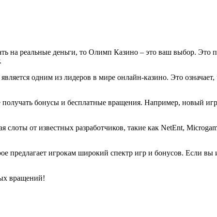
ть на реальные деньги, то Олимп Казино – это ваш выбор. Это 
.
вляется одним из лидеров в мире онлайн-казино. Это означает, 
е получать бонусы и бесплатные вращения. Например, новый игр
слоты от известных разработчиков, такие как NetEnt, Microgami
рое предлагает игрокам широкий спектр игр и бонусов. Если вы 
ных вращений!