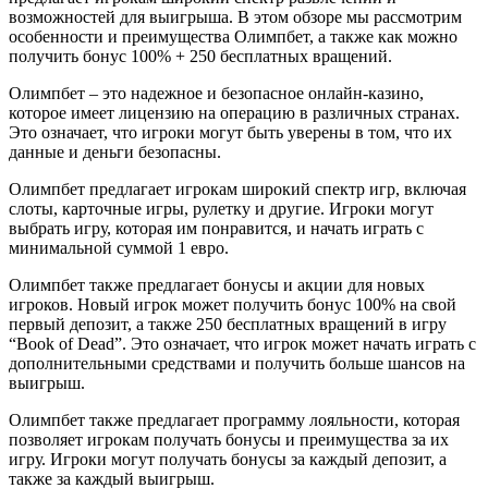
возможностей для выигрыша. В этом обзоре мы рассмотрим
особенности и преимущества Олимпбет, а также как можно
получить бонус 100% + 250 бесплатных вращений.
Олимпбет – это надежное и безопасное онлайн-казино,
которое имеет лицензию на операцию в различных странах.
Это означает, что игроки могут быть уверены в том, что их
данные и деньги безопасны.
Олимпбет предлагает игрокам широкий спектр игр, включая
слоты, карточные игры, рулетку и другие. Игроки могут
выбрать игру, которая им понравится, и начать играть с
минимальной суммой 1 евро.
Олимпбет также предлагает бонусы и акции для новых
игроков. Новый игрок может получить бонус 100% на свой
первый депозит, а также 250 бесплатных вращений в игру
“Book of Dead”. Это означает, что игрок может начать играть с
дополнительными средствами и получить больше шансов на
выигрыш.
Олимпбет также предлагает программу лояльности, которая
позволяет игрокам получать бонусы и преимущества за их
игру. Игроки могут получать бонусы за каждый депозит, а
также за каждый выигрыш.