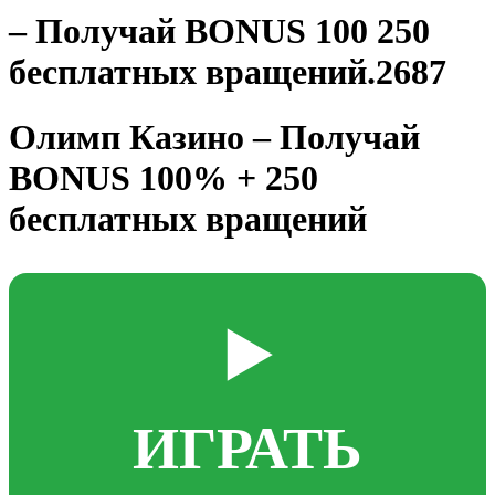
– Получай BONUS 100 250
бесплатных вращений.2687
Олимп Казино – Получай
BONUS 100% + 250
бесплатных вращений
▶️
ИГРАТЬ