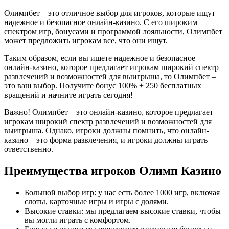
Олимпбет – это отличное выбор для игроков, которые ищут
надежное и безопасное онлайн-казино. С его широким
спектром игр, бонусами и программой лояльности, Олимпбет
может предложить игрокам все, что они ищут.
Таким образом, если вы ищете надежное и безопасное
онлайн-казино, которое предлагает игрокам широкий спектр
развлечений и возможностей для выигрыша, то Олимпбет –
это ваш выбор. Получите бонус 100% + 250 бесплатных
вращений и начните играть сегодня!
Важно! Олимпбет – это онлайн-казино, которое предлагает
игрокам широкий спектр развлечений и возможностей для
выигрыша. Однако, игроки должны помнить, что онлайн-
казино – это форма развлечения, и игроки должны играть
ответственно.
Преимущества игроков Олимп Казино
Большой выбор игр: у нас есть более 1000 игр, включая
слоты, карточные игры и игры с долями.
Высокие ставки: мы предлагаем высокие ставки, чтобы
вы могли играть с комфортом.