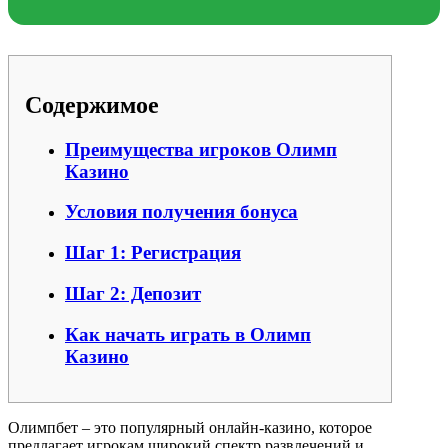
Содержимое
Преимущества игроков Олимп
Казино
Условия получения бонуса
Шаг 1: Регистрация
Шаг 2: Депозит
Как начать играть в Олимп
Казино
Олимпбет – это популярный онлайн-казино, которое
предлагает игрокам широкий спектр развлечений и