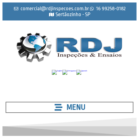
comercial@rdjinspecoes.com.br
16 99258-0182
Sertãozinho - SP
MENU