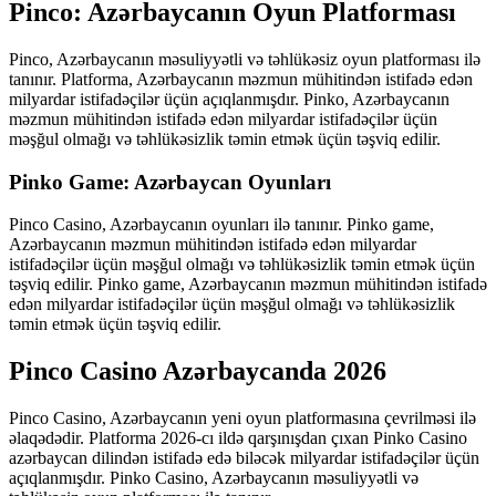
Pinco: Azərbaycanın Oyun Platforması
Pinco, Azərbaycanın məsuliyyətli və təhlükəsiz oyun platforması ilə
tanınır. Platforma, Azərbaycanın məzmun mühitindən istifadə edən
milyardar istifadəçilər üçün açıqlanmışdır. Pinko, Azərbaycanın
məzmun mühitindən istifadə edən milyardar istifadəçilər üçün
məşğul olmağı və təhlükəsizlik təmin etmək üçün təşviq edilir.
Pinko Game: Azərbaycan Oyunları
Pinco Casino, Azərbaycanın oyunları ilə tanınır. Pinko game,
Azərbaycanın məzmun mühitindən istifadə edən milyardar
istifadəçilər üçün məşğul olmağı və təhlükəsizlik təmin etmək üçün
təşviq edilir. Pinko game, Azərbaycanın məzmun mühitindən istifadə
edən milyardar istifadəçilər üçün məşğul olmağı və təhlükəsizlik
təmin etmək üçün təşviq edilir.
Pinco Casino Azərbaycanda 2026
Pinco Casino, Azərbaycanın yeni oyun platformasına çevrilməsi ilə
əlaqədədir. Platforma 2026-cı ildə qarşınışdan çıxan Pinko Casino
azərbaycan dilindən istifadə edə biləcək milyardar istifadəçilər üçün
açıqlanmışdır. Pinko Casino, Azərbaycanın məsuliyyətli və