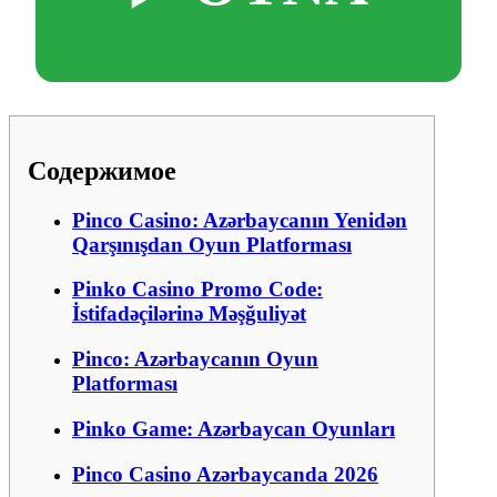
Содержимое
Pinco Casino: Azərbaycanın Yenidən
Qarşınışdan Oyun Platforması
Pinko Casino Promo Code:
İstifadəçilərinə Məşğuliyət
Pinco: Azərbaycanın Oyun
Platforması
Pinko Game: Azərbaycan Oyunları
Pinco Casino Azərbaycanda 2026