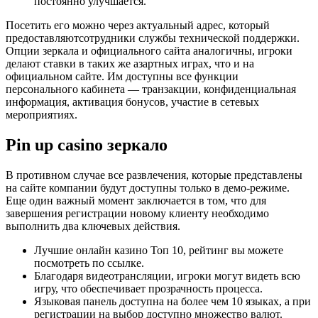
постоянно улучшается.
Посетить его можно через актуальный адрес, который
предоставляютсотрудники службы технической поддержки.
Опции зеркала и официального сайта аналогичны, игроки
делают ставки в таких же азартных играх, что и на
официальном сайте. Им доступны все функции
персонального кабинета — транзакции, конфиденциальная
информация, активация бонусов, участие в сетевых
мероприятиях.
Pin up casino зеркало
В противном случае все развлечения, которые представлены
на сайте компании будут доступны только в демо-режиме.
Еще один важный момент заключается в том, что для
завершения регистрации новому клиенту необходимо
выполнить два ключевых действия.
Лучшие онлайн казино Топ 10, рейтинг вы можете
посмотреть по ссылке.
Благодаря видеотрансляции, игроки могут видеть всю
игру, что обеспечивает прозрачность процесса.
Языковая панель доступна на более чем 10 языках, а при
регистрации на выбор доступно множество валют.