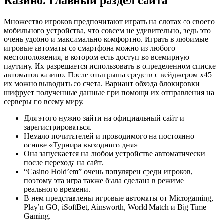
Казино. Главный раздел сайта
Множество игроков предпочитают играть на слотах со своего
мобильного устройства, что совсем не удивительно, ведь это
очень удобно и максимально комфортно. Играть в любимые
игровые автоматы со смартфона можно из любого
местоположения, в котором есть доступ во всемирную
паутину. Их разрешается использовать в определенном списке
автоматов казино. После отыгрыша средств с вейджером x45
их можно выводить со счета. Вариант обхода блокировки
шифрует полученные данные при помощи их отправления на
серверы по всему миру.
Для этого нужно зайти на официальный сайт и
зарегистрироваться.
Немало почитателей и проводимого на постоянно
основе «Турнира выходного дня».
Она запускается на любом устройстве автоматически
после перехода на сайт.
“Casino Hold’em” очень популярен среди игроков,
поэтому эта игра также была сделана в режиме
реального времени.
В нем представлены игровые автоматы от Microgaming,
Play’n GO, iSoftBet, Ainsworth, World Match и Big Time
Gaming.