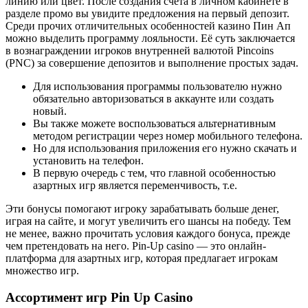
линию или цвет. После создания счета в личном кабинете в
разделе промо вы увидите предложения на первый депозит.
Среди прочих отличительных особенностей казино Пин Ап
можно выделить программу лояльности. Её суть заключается
в вознаграждении игроков внутренней валютой Pincoins
(PNC) за совершение депозитов и выполнение простых задач.
Для использования программы пользователю нужно
обязательно авторизоваться в аккаунте или создать
новый.
Вы также можете воспользоваться альтернативным
методом регистрации через номер мобильного телефона.
Но для использования приложения его нужно скачать и
установить на телефон.
В первую очередь с тем, что главной особенностью
азартных игр является переменчивость, т.е.
Эти бонусы помогают игроку зарабатывать больше денег,
играя на сайте, и могут увеличить его шансы на победу. Тем
не менее, важно прочитать условия каждого бонуса, прежде
чем претендовать на него. Pin-Up casino — это онлайн-
платформа для азартных игр, которая предлагает игрокам
множество игр.
Ассортимент игр Pin Up Сasino