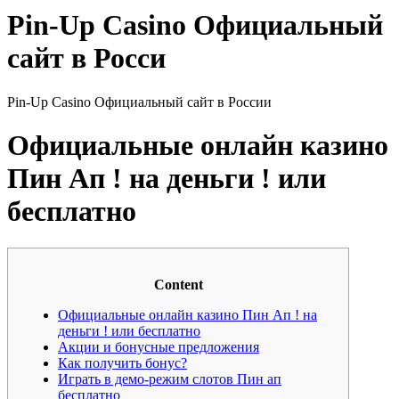
Pin-Up Casino Официальный
сайт в Росси
Pin-Up Casino Официальный сайт в России
Официальные онлайн казино
Пин Ап ! на деньги ! или
бесплатно
Content
Официальные онлайн казино Пин Ап ! на
деньги ! или бесплатно
Акции и бонусные предложения
Как получить бонус?
Играть в демо-режим слотов Пин ап
бесплатно