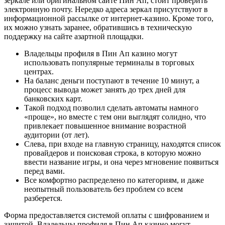
зеркале или оригинальном сайте Пин Ап, стоит проверить
электронную почту. Нередко адреса зеркал присутствуют в
информационной рассылке от интернет-казино. Кроме того,
их можно узнать заранее, обратившись в техническую
поддержку на сайте азартной площадки.
Владельцы профиля в Пин Ап казино могут
использовать популярные терминалы в торговых
центрах.
На баланс деньги поступают в течение 10 минут, а
процесс вывода может занять до трех дней для
банковских карт.
Такой подход позволил сделать автоматы намного
«проще», но вместе с тем они выглядят солидно, что
привлекает повышенное внимание возрастной
аудитории (от лет).
Слева, при входе на главную страницу, находятся список
провайдеров и поисковая строка, в которую можно
ввести название игры, и она через мгновение появиться
перед вами.
Все комфортно распределено по категориям, и даже
неопытный пользователь без проблем со всем
разберется.
Форма предоставляется системой оплаты с шифрованием и
защитой. Владельцы профиля в Пин Ап казино могут