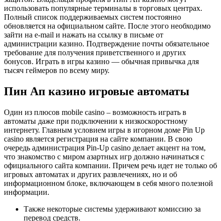
использовать популярные терминалы в торговых центрах.
Полный список поддерживаемых систем постоянно
обновляется на официальном сайте. После этого необходимо
зайти на e-mail и нажать на ссылку в письме от
администрации казино. Подтверждение почты обязательное
требование для получения приветственного и других
бонусов. Играть в игры казино — обычная привычка для
тысяч геймеров по всему миру.
Пин Ап казино игровые автоматы
Один из плюсов mobile casino – возможность играть в
автоматы даже при подключении к низкоскоростному
интернету. Главным условием игры в игорном доме Pin Up
casino является регистрация на сайте компании. В свою
очередь администрация Pin-Up casino делает акцент на том,
что знакомство с миром азартных игр должно начинаться с
официального сайта компании. Причем речь идет не только об
игровых автоматах и других развлечениях, но и об
информационном блоке, включающем в себя много полезной
информации.
Также некоторые системы удерживают комиссию за
перевод средств.