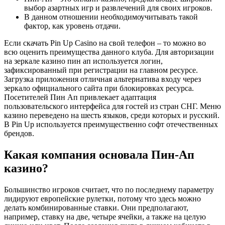
выбор азартных игр и развлечений для своих игроков.
В данном отношении необходимоучитывать такой
фактор, как уровень отдачи.
Если скачать Pin Up Casino на свой телефон – то можно во
всю оценить преимущества данного клуба. Для авторизации
на зеркале казино пин ап используется логин,
зафиксированный при регистрации на главном ресурсе.
Загрузка приложения отличная альтернатива входу через
зеркало официального сайта при блокировках ресурса.
Посетителей Пин Ап привлекает адаптация
пользовательского интерфейса для гостей из стран СНГ. Меню
казино переведено на шесть языков, среди которых и русский.
В Pin Up используется преимущественно софт отечественных
брендов.
Какая компания основала Пин-Ап
казино?
Большинство игроков считает, что по последнему параметру
лидируют европейские рулетки, потому что здесь можно
делать комбинированные ставки. Они предполагают,
например, ставку на две, четыре ячейки, а также на целую