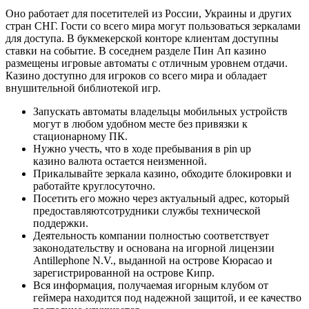
Оно работает для посетителей из России, Украины и других
стран СНГ. Гости со всего мира могут пользоваться зеркалами
для доступа. В букмекерской конторе клиентам доступны
ставки на событие. В соседнем разделе Пин Ап казино
размещены игровые автоматы с отличным уровнем отдачи.
Казино доступно для игроков со всего мира и обладает
внушительной библиотекой игр.
Запускать автоматы владельцы мобильных устройств
могут в любом удобном месте без привязки к
стационарному ПК.
Нужно учесть, что в ходе пребывания в pin up
казино валюта остается неизменной.
Прикалывайте зеркала казино, обходите блокировки и
работайте круглосуточно.
Посетить его можно через актуальный адрес, который
предоставляютсотрудники службы технической
поддержки.
Деятельность компании полностью соответствует
законодательству и основана на игорной лицензии
Antillephone N.V., выданной на острове Кюрасао и
зарегистрированной на острове Кипр.
Вся информация, получаемая игорным клубом от
геймера находится под надежной защитой, и ее качество