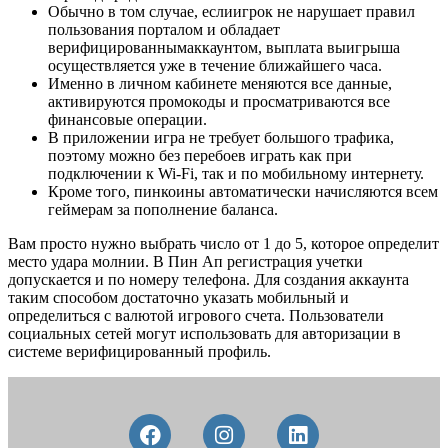
Обычно в том случае, еслиигрок не нарушает правил
пользования порталом и обладает
верифицированнымаккаунтом, выплата выигрыша
осуществляется уже в течение ближайшего часа.
Именно в личном кабинете меняются все данные,
активируются промокоды и просматриваются все
финансовые операции.
В приложении игра не требует большого трафика,
поэтому можно без перебоев играть как при
подключении к Wi-Fi, так и по мобильному интернету.
Кроме того, пинкоины автоматически начисляются всем
геймерам за пополнение баланса.
Вам просто нужно выбрать число от 1 до 5, которое определит
место удара молнии. В Пин Ап регистрация учетки
допускается и по номеру телефона. Для создания аккаунта
таким способом достаточно указать мобильный и
определиться с валютой игрового счета. Пользователи
социальных сетей могут использовать для авторизации в
системе верифицированный профиль.