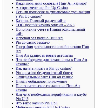
Какая компания основала Пин-Ап казино?
Ассортимент игр Pin Up Сasino
Есть ли комиссия за финансовые транзакции
в Pin Up casino?
Казино. Главный раздел сайта
ТОП лучших казино онлайн – 2023
Пополнение счета в Пинап официальный
сайт
Игровой зал казино Пин Ап
Pin up casino зеркало
География деятельности онлайн казино Пин
Ап
Пин Ап казино игровые автоматы
Что необходимо для начала игры в Пин Ап
казино?
Как начать играть в Pin-up casino?
Pin up casino бездепозитный бонус
Официальный сайт Пин ап казино
Пинап мобильное приложение
Пользовательское соглашение Пин-Ап
казино
Для чего необходима верификация в клубе
Pin Up?
Что такое казино Pin Up?
Мобильная версия Pin Up Casino