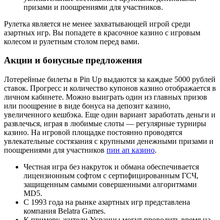
призами и поощрениями для участников.
Рулетка является не менее захватывающей игрой среди
азартных игр. Вы попадете в красочное казино с игровым
колесом и рулетным столом перед вами.
Акции и бонусные предложения
Лотерейные билеты в Pin Up выдаются за каждые 5000 рублей
ставок. Прогресс и количество купонов казино отображается в
личном кабинете. Можно выиграть один из главных призов
или поощрение в виде бонуса на депозит казино,
увеличенного кешбэка. Еще один вариант заработать деньги и
развлечься, играя в любимые слоты — регулярные турниры
казино. На игровой площадке постоянно проводятся
увлекательные состязания с крупными денежными призами и
поощрениями для участников
пин ап казино
.
Честная игра без накруток и обмана обеспечивается
лицензионным софтом с сертифицированным ГСЧ,
защищенным самыми совершенными алгоритмами
MD5.
С 1993 года на рынке азартных игр представлена
компания Belatra Games.
К примеру, жители Украины могут проводить время на