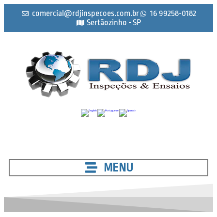
comercial@rdjinspecoes.com.br
16 99258-0182
Sertãozinho - SP
MENU