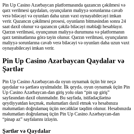
Pin Up Casino Azərbaycan platformasında qazancın çəkilmesi və
qarz verilmesi qaydaları, oyunçuların maliyyə sorunlarına cavab
verə biləcəyi və oyunları daha uzun vaxt oynayabilecəyi imkan
verir. Qazancın çəkilmesi prosesi, oyunların bitməsindən sonra 24
saat daxil olunur və qazancın çəkilə biləcəyi məbləği hesablayır.
Qarzın verilməsi, oyunçunun maliyyə durumuna və platformanın
qarz təminatlarına görə təyin olunur. Qarzın verilməsi, oyunçuların
maliyyə sorunlarına cavab verə biləcəyi və oyunları daha uzun vaxt
oynayabilecəyi imkan verir.
Pin Up Casino Azərbaycan Qaydalar və
Şərtlər
Pin Up Casino Azərbaycan-da oyun oynamak üçün bir neçə
qaydalar və şərtlərə uyulmalıdır. İlk qeydə, oyun oynamak üçün Pin
Up Casino Azərbaycan-dan giriş yolu olan “pin up giriş”
sayfasından daxil olunmalıdır. Bu sayfada, istifadəçilərinə
qeydiyyatdan keçmək, məlumatları daxil etmək və hesabınıza
məlumatları doğrulamaq üçün necəliklər təqdim olunur. Hesabınızda
məlumatları doğrulamaq üçün Pin Up Casino Azərbaycan-dan
“pinap az” sayfalarını izləyin.
Şərtlər və Qaydalar