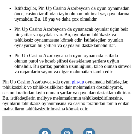
İstifadəçilər, Pin Up Casino Azərbaycan-da oyun oynamadan
önce, casino tərəfindən təyin olunan minimal yaş qaydalarına
uymalıdır. Bu, 18 yaş və daha çox olmalıdır.
Pin Up Casino Azərbaycan-da oynanacak oyunlar üçün belə
bir şərtlər və qaydalar var. Bu, oyunların təhlükəsiz və
təhlükəsiz oynanmasına kömək edir. İstifadəçilər, oyunları
oynayarkən bu şərtləri və qaydaları dəstəkləməlidirlər.
Pin Up Casino Azərbaycan-da oyun oynamada istifadə
olunan parol və hesab şifrəsi dəstəklənən şərtlərə uyğun
olmalıdır. Bu şərtlər, parolun uzunluğunu, tələb olunan simvol
və rəqəmlərin sayını və digər məlumatları təmin edir.
Pin Up Casino Azərbaycan-da oyun
pin-up
oynamada istifadəçilər,
təhlükəsizlik və təhlükəsizliklərə dair məlumatları dəstəkləyərək,
casino tərəfindən təyin olunan şərtlər və qaydaları dəstəkləməlidirlər.
Bu, istifadəçilərin maliyyə məlumatlarının təhlükəsizdirilməsinə,
oyunların təhlükəsiz oynanmasına və casino tərəfindən təmin edilən
məhsulların təhlükəsizdirilməsinə kömək edir.