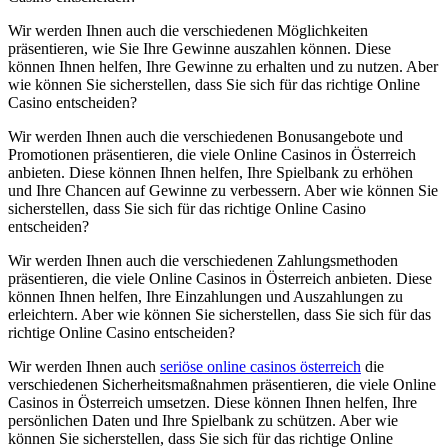
Wir werden Ihnen auch die verschiedenen Möglichkeiten
präsentieren, wie Sie Ihre Gewinne auszahlen können. Diese
können Ihnen helfen, Ihre Gewinne zu erhalten und zu nutzen. Aber
wie können Sie sicherstellen, dass Sie sich für das richtige Online
Casino entscheiden?
Wir werden Ihnen auch die verschiedenen Bonusangebote und
Promotionen präsentieren, die viele Online Casinos in Österreich
anbieten. Diese können Ihnen helfen, Ihre Spielbank zu erhöhen
und Ihre Chancen auf Gewinne zu verbessern. Aber wie können Sie
sicherstellen, dass Sie sich für das richtige Online Casino
entscheiden?
Wir werden Ihnen auch die verschiedenen Zahlungsmethoden
präsentieren, die viele Online Casinos in Österreich anbieten. Diese
können Ihnen helfen, Ihre Einzahlungen und Auszahlungen zu
erleichtern. Aber wie können Sie sicherstellen, dass Sie sich für das
richtige Online Casino entscheiden?
Wir werden Ihnen auch
seriöse online casinos österreich
die
verschiedenen Sicherheitsmaßnahmen präsentieren, die viele Online
Casinos in Österreich umsetzen. Diese können Ihnen helfen, Ihre
persönlichen Daten und Ihre Spielbank zu schützen. Aber wie
können Sie sicherstellen, dass Sie sich für das richtige Online