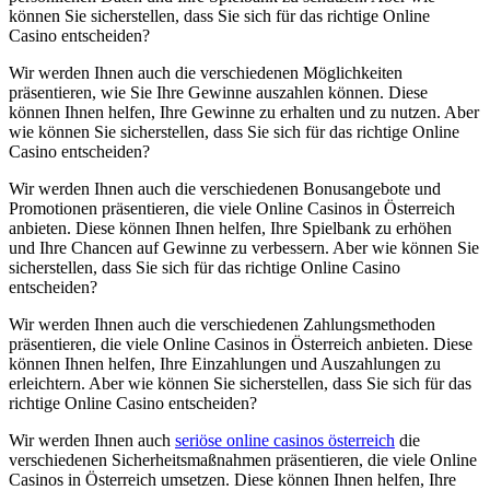
können Sie sicherstellen, dass Sie sich für das richtige Online
Casino entscheiden?
Wir werden Ihnen auch die verschiedenen Möglichkeiten
präsentieren, wie Sie Ihre Gewinne auszahlen können. Diese
können Ihnen helfen, Ihre Gewinne zu erhalten und zu nutzen. Aber
wie können Sie sicherstellen, dass Sie sich für das richtige Online
Casino entscheiden?
Wir werden Ihnen auch die verschiedenen Bonusangebote und
Promotionen präsentieren, die viele Online Casinos in Österreich
anbieten. Diese können Ihnen helfen, Ihre Spielbank zu erhöhen
und Ihre Chancen auf Gewinne zu verbessern. Aber wie können Sie
sicherstellen, dass Sie sich für das richtige Online Casino
entscheiden?
Wir werden Ihnen auch die verschiedenen Zahlungsmethoden
präsentieren, die viele Online Casinos in Österreich anbieten. Diese
können Ihnen helfen, Ihre Einzahlungen und Auszahlungen zu
erleichtern. Aber wie können Sie sicherstellen, dass Sie sich für das
richtige Online Casino entscheiden?
Wir werden Ihnen auch
seriöse online casinos österreich
die
verschiedenen Sicherheitsmaßnahmen präsentieren, die viele Online
Casinos in Österreich umsetzen. Diese können Ihnen helfen, Ihre