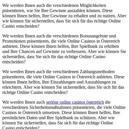
Wir werden Ihnen auch die verschiedenen Möglichkeiten
präsentieren, wie Sie Ihre Gewinne auszahlen können. Diese
können Ihnen helfen, Ihre Gewinne zu erhalten und zu nutzen. Aber
wie können Sie sicherstellen, dass Sie sich für das richtige Online
Casino entscheiden?
Wir werden Ihnen auch die verschiedenen Bonusangebote und
Promotionen präsentieren, die viele Online Casinos in Österreich
anbieten. Diese können Ihnen helfen, Ihre Spielbank zu erhöhen
und Ihre Chancen auf Gewinne zu verbessern. Aber wie können Sie
sicherstellen, dass Sie sich für das richtige Online Casino
entscheiden?
Wir werden Ihnen auch die verschiedenen Zahlungsmethoden
präsentieren, die viele Online Casinos in Österreich anbieten. Diese
können Ihnen helfen, Ihre Einzahlungen und Auszahlungen zu
erleichtern. Aber wie können Sie sicherstellen, dass Sie sich für das
richtige Online Casino entscheiden?
Wir werden Ihnen auch
seriöse online casinos österreich
die
verschiedenen Sicherheitsmaßnahmen präsentieren, die viele Online
Casinos in Österreich umsetzen. Diese können Ihnen helfen, Ihre
persönlichen Daten und Ihre Spielbank zu schützen. Aber wie
können Sie sicherstellen, dass Sie sich für das richtige Online
Casino entscheiden?