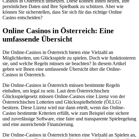
Casinos in Österreich umsetzen. Diese können Ihnen helfen, Ihre
persönlichen Daten und Ihre Spielbank zu schützen. Aber wie
können Sie sicherstellen, dass Sie sich für das richtige Online
Casino entscheiden?
Online Casinos in Österreich: Eine
umfassende Übersicht
Die Online-Casinos in Österreich bieten eine Vielzahl an
Möglichkeiten, um Glücksspiele zu spielen. Doch wie funktionieren
sie, und welche Regeln müssen sie beachten? In diesem Artikel
geben wir Ihnen eine umfassende Übersicht über die Online-
Casinos in Österreich.
Die Online-Casinos in Österreich müssen bestimmte Regeln
einhalten, um legal zu sein. Laut dem Österreichischen
Glücksspielgesetz müssen Online-Casinos eine Lizenz von der
Österreichischen Lotterien und Glücksspielbehörde (ÖLLG)
besitzen. Diese Lizenz wird nur dann erteilt, wenn das Online-
Casino bestimmte Kriterien erfüllt, wie zum Beispiel eine sichere
und zuverlässige Software, eine faire und transparente Spielregelung
und eine ausreichende Finanzierung.
Die Online-Casinos in Österreich bieten eine Vielzahl an Spielen an,