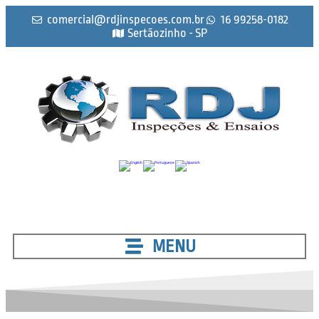
comercial@rdjinspecoes.com.br
16 99258-0182
Sertãozinho - SP
MENU