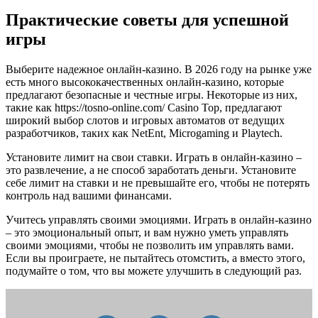
Практические советы для успешной
игры
Выберите надежное онлайн-казино. В 2026 году на рынке уже
есть много высококачественных онлайн-казино, которые
предлагают безопасные и честные игры. Некоторые из них,
такие как https://tosno-online.com/ Casino Top, предлагают
широкий выбор слотов и игровых автоматов от ведущих
разработчиков, таких как NetEnt, Microgaming и Playtech.
Установите лимит на свои ставки. Играть в онлайн-казино –
это развлечение, а не способ заработать деньги. Установите
себе лимит на ставки и не превышайте его, чтобы не потерять
контроль над вашими финансами.
Учитесь управлять своими эмоциями. Играть в онлайн-казино
– это эмоциональный опыт, и вам нужно уметь управлять
своими эмоциями, чтобы не позволить им управлять вами.
Если вы проиграете, не пытайтесь отомстить, а вместо этого,
подумайте о том, что вы можете улучшить в следующий раз.