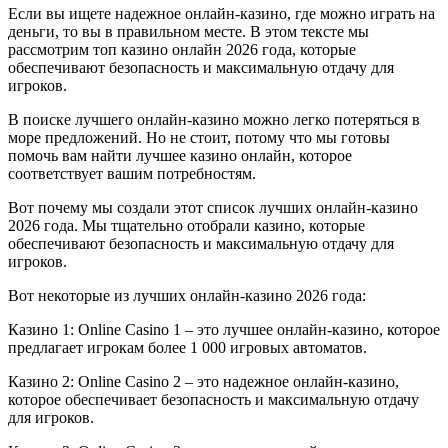
Если вы ищете надежное онлайн-казино, где можно играть на
деньги, то вы в правильном месте. В этом тексте мы
рассмотрим топ казино онлайн 2026 года, которые
обеспечивают безопасность и максимальную отдачу для
игроков.
В поиске лучшего онлайн-казино можно легко потеряться в
море предложений. Но не стоит, потому что мы готовы
помочь вам найти лучшее казино онлайн, которое
соответствует вашим потребностям.
Вот почему мы создали этот список лучших онлайн-казино
2026 года. Мы тщательно отобрали казино, которые
обеспечивают безопасность и максимальную отдачу для
игроков.
Вот некоторые из лучших онлайн-казино 2026 года:
Казино 1: Online Casino 1 – это лучшее онлайн-казино, которое
предлагает игрокам более 1 000 игровых автоматов.
Казино 2: Online Casino 2 – это надежное онлайн-казино,
которое обеспечивает безопасность и максимальную отдачу
для игроков.