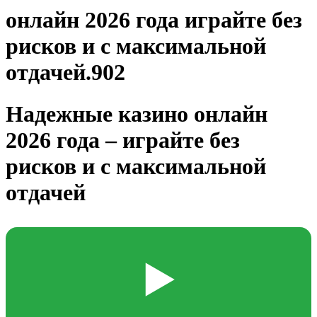
онлайн 2026 года играйте без
рисков и с максимальной
отдачей.902
Надежные казино онлайн
2026 года – играйте без
рисков и с максимальной
отдачей
▶️