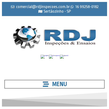
comercial@rdjinspecoes.com.br
16 99258-0182
Sertãozinho - SP
MENU