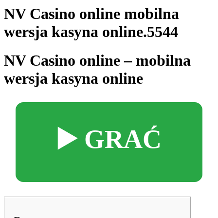
NV Casino online mobilna
wersja kasyna online.5544
NV Casino online – mobilna
wersja kasyna online
▶️ GRAĆ