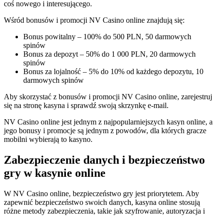
coś nowego i interesującego.
Wśród bonusów i promocji NV Casino online znajdują się:
Bonus powitalny – 100% do 500 PLN, 50 darmowych
spinów
Bonus za depozyt – 50% do 1 000 PLN, 20 darmowych
spinów
Bonus za lojalność – 5% do 10% od każdego depozytu, 10
darmowych spinów
Aby skorzystać z bonusów i promocji NV Casino online, zarejestruj
się na stronę kasyna i sprawdź swoją skrzynkę e-mail.
NV Casino online jest jednym z najpopularniejszych kasyn online, a
jego bonusy i promocje są jednym z powodów, dla których gracze
mobilni wybierają to kasyno.
Zabezpieczenie danych i bezpieczeństwo
gry w kasynie online
W NV Casino online, bezpieczeństwo gry jest priorytetem. Aby
zapewnić bezpieczeństwo swoich danych, kasyna online stosują
różne metody zabezpieczenia, takie jak szyfrowanie, autoryzacja i