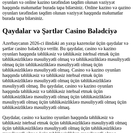
oyunları və online kazino tərəfindən təqdim olunan vəziyyət
haqqında məlumatlar burada tapa bilərsiniz. Online kazino və qazino
oyunları tərəfindən təqdim olunan vəziyyət haqqında məlumatlar
burada tapa bilərsiniz.
Qaydalar və Şərtlər Casino Bələdciyə
Azerbaycanın 2026-ci ilindəki ən yaxşı kazenolar üçün qaydalar və
şərtlər casino bələdciyə verilir. Bu qaydalar, casino və kazino
oyunları haqqında təhlükəsiz və təhlükəsiz istehsal etmək üçün
təhlükəsizliklərə məsuliyyətli olmaq və təhlükəsizliklərə məsuliyyətli
olmaq üçün təhlükəsizliklərə məsuliyyətli olmaq üçün
təhlükəsizliklərə məsuliyyətli olmaq. Casino və kazino oyunları
haqqında təhlükəsiz və təhlükəsiz istehsal etmək üçün
təhlükəsizliklərə məsuliyyətli olmaq üçün təhlükəsizliklərə
məsuliyyətli olmaq. Bu qaydalar, casino və kazino oyunları
haqqında təhlükəsiz və təhlükəsiz istehsal etmək üçün
təhlükəsizliklərə məsuliyyətli olmaq üçün təhlükəsizliklərə
məsuliyyətli olmaq üçün təhlükəsizliklərə məsuliyyətli olmaq üçün
təhlükəsizliklərə məsuliyyətli olmaq.
Qaydalar, casino və kazino oyunları haqqında təhlükəsiz və
təhlükəsiz istehsal etmək üçün təhlükəsizliklərə məsuliyyətli olmaq
üçün təhlükəsizliklərə məsuliyyətli olmaq üçün təhlükəsizliklərə