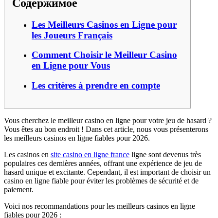
Содержимое
Les Meilleurs Casinos en Ligne pour
les Joueurs Français
Comment Choisir le Meilleur Casino
en Ligne pour Vous
Les critères à prendre en compte
Vous cherchez le meilleur casino en ligne pour votre jeu de hasard ?
Vous êtes au bon endroit ! Dans cet article, nous vous présenterons
les meilleurs casinos en ligne fiables pour 2026.
Les casinos en
site casino en ligne france
ligne sont devenus très
populaires ces dernières années, offrant une expérience de jeu de
hasard unique et excitante. Cependant, il est important de choisir un
casino en ligne fiable pour éviter les problèmes de sécurité et de
paiement.
Voici nos recommandations pour les meilleurs casinos en ligne
fiables pour 2026 :