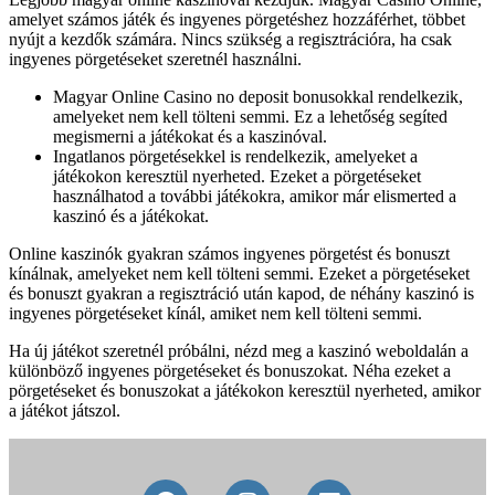
amelyet számos játék és ingyenes pörgetéshez hozzáférhet, többet
nyújt a kezdők számára. Nincs szükség a regisztrációra, ha csak
ingyenes pörgetéseket szeretnél használni.
Magyar Online Casino no deposit bonusokkal rendelkezik,
amelyeket nem kell tölteni semmi. Ez a lehetőség segíted
megismerni a játékokat és a kaszinóval.
Ingatlanos pörgetésekkel is rendelkezik, amelyeket a
játékokon keresztül nyerheted. Ezeket a pörgetéseket
használhatod a további játékokra, amikor már elismerted a
kaszinó és a játékokat.
Online kaszinók gyakran számos ingyenes pörgetést és bonuszt
kínálnak, amelyeket nem kell tölteni semmi. Ezeket a pörgetéseket
és bonuszt gyakran a regisztráció után kapod, de néhány kaszinó is
ingyenes pörgetéseket kínál, amiket nem kell tölteni semmi.
Ha új játékot szeretnél próbálni, nézd meg a kaszinó weboldalán a
különböző ingyenes pörgetéseket és bonuszokat. Néha ezeket a
pörgetéseket és bonuszokat a játékokon keresztül nyerheted, amikor
a játékot játszol.