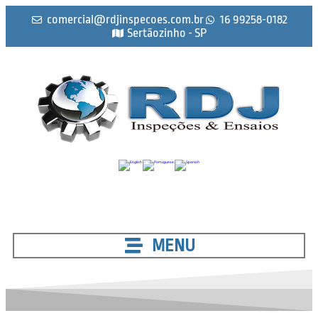
comercial@rdjinspecoes.com.br
16 99258-0182
Sertãozinho - SP
MENU