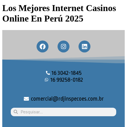
Los Mejores Internet Casinos
Online En Perú 2025
16 3042-1845
16 99258-0182
comercial@rdjinspecoes.com.br