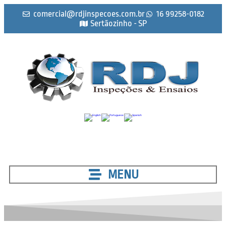
comercial@rdjinspecoes.com.br
16 99258-0182
Sertãozinho - SP
MENU