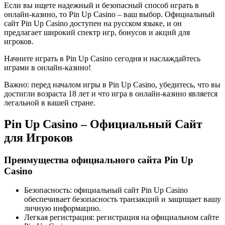
Если вы ищете надежный и безопасный способ играть в
онлайн-казино, то Pin Up Casino – ваш выбор. Официальный
сайт Pin Up Casino доступен на русском языке, и он
предлагает широкий спектр игр, бонусов и акций для
игроков.
Начните играть в Pin Up Casino сегодня и наслаждайтесь
играми в онлайн-казино!
Важно: перед началом игры в Pin Up Casino, убедитесь, что вы
достигли возраста 18 лет и что игра в онлайн-казино является
легальной в вашей стране.
Pin Up Casino – Официальный Сайт
для Игроков
Преимущества официального сайта Pin Up
Casino
Безопасность: официальный сайт Pin Up Casino
обеспечивает безопасность транзакций и защищает вашу
личную информацию.
Легкая регистрация: регистрация на официальном сайте