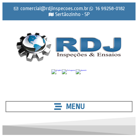
comercial@rdjinspecoes.com.br
16 99258-0182
Sertãozinho - SP
MENU