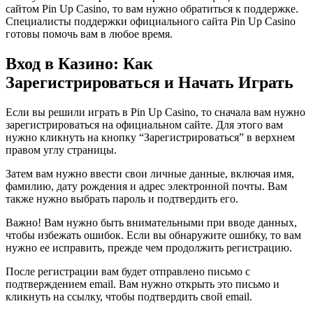
сайтом Pin Up Casino, то вам нужно обратиться к поддержке.
Специалисты поддержки официального сайта Pin Up Casino
готовы помочь вам в любое время.
Вход в Казино: Как
Зарегистрироваться и Начать Играть
Если вы решили играть в Pin Up Casino, то сначала вам нужно
зарегистрироваться на официальном сайте. Для этого вам
нужно кликнуть на кнопку “Зарегистрироваться” в верхнем
правом углу страницы.
Затем вам нужно ввести свои личные данные, включая имя,
фамилию, дату рождения и адрес электронной почты. Вам
также нужно выбрать пароль и подтвердить его.
Важно! Вам нужно быть внимательными при вводе данных,
чтобы избежать ошибок. Если вы обнаружите ошибку, то вам
нужно ее исправить, прежде чем продолжить регистрацию.
После регистрации вам будет отправлено письмо с
подтверждением email. Вам нужно открыть это письмо и
кликнуть на ссылку, чтобы подтвердить свой email.