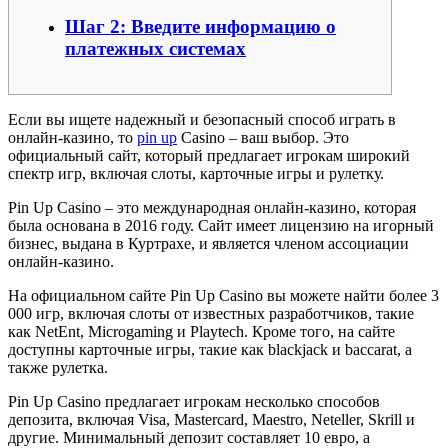
Шаг 2: Введите информацию о
платежных системах
Если вы ищете надежный и безопасный способ играть в
онлайн-казино, то
pin up
Casino – ваш выбор. Это
официальный сайт, который предлагает игрокам широкий
спектр игр, включая слоты, карточные игры и рулетку.
Pin Up Casino – это международная онлайн-казино, которая
была основана в 2016 году. Сайт имеет лицензию на игорный
бизнес, выдана в Куртрахе, и является членом ассоциации
онлайн-казино.
На официальном сайте Pin Up Casino вы можете найти более 3
000 игр, включая слоты от известных разработчиков, такие
как NetEnt, Microgaming и Playtech. Кроме того, на сайте
доступны карточные игры, такие как blackjack и baccarat, а
также рулетка.
Pin Up Casino предлагает игрокам несколько способов
депозита, включая Visa, Mastercard, Maestro, Neteller, Skrill и
другие. Минимальный депозит составляет 10 евро, а