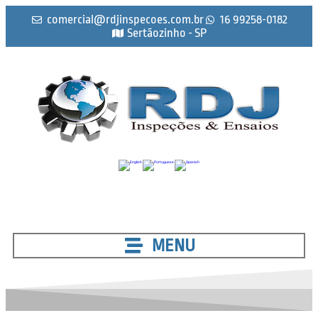
comercial@rdjinspecoes.com.br
16 99258-0182
Sertãozinho - SP
MENU