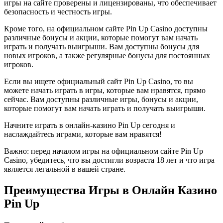
игры на сайте проверены и лицензированы, что обеспечивает
безопасность и честность игры.
Кроме того, на официальном сайте Pin Up Casino доступны
различные бонусы и акции, которые помогут вам начать
играть и получать выигрыши. Вам доступны бонусы для
новых игроков, а также регулярные бонусы для постоянных
игроков.
Если вы ищете официальный сайт Pin Up Casino, то вы
можете начать играть в игры, которые вам нравятся, прямо
сейчас. Вам доступны различные игры, бонусы и акции,
которые помогут вам начать играть и получать выигрыши.
Начните играть в онлайн-казино Pin Up сегодня и
наслаждайтесь играми, которые вам нравятся!
Важно: перед началом игры на официальном сайте Pin Up
Casino, убедитесь, что вы достигли возраста 18 лет и что игра
является легальной в вашей стране.
Преимущества Игры в Онлайн Казино
Pin Up