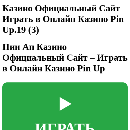
Казино Официальный Сайт
Играть в Онлайн Казино Pin
Up.19 (3)
Пин Ап Казино
Официальный Сайт – Играть
в Онлайн Казино Pin Up
▶️
ИГРАТЬ