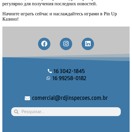
регулярно для получения последних новостей.
Начните играть сейчас и наслаждайтесь играми в Pin Up
Казино!
16 3042-1845
16 99258-0182
comercial@rdjinspecoes.com.br