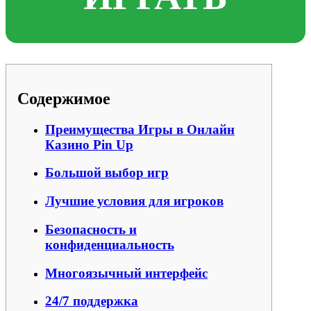
Содержимое
Преимущества Игры в Онлайн
Казино Pin Up
Большой выбор игр
Лучшие условия для игроков
Безопасность и
конфиденциальность
Многоязычный интерфейс
24/7 поддержка