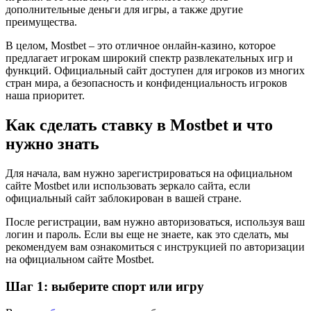
дополнительные деньги для игры, а также другие
преимущества.
В целом, Mostbet – это отличное онлайн-казино, которое
предлагает игрокам широкий спектр развлекательных игр и
функций. Официальный сайт доступен для игроков из многих
стран мира, а безопасность и конфиденциальность игроков
наша приоритет.
Как сделать ставку в Mostbet и что
нужно знать
Для начала, вам нужно зарегистрироваться на официальном
сайте Mostbet или использовать зеркало сайта, если
официальный сайт заблокирован в вашей стране.
После регистрации, вам нужно авторизоваться, используя ваш
логин и пароль. Если вы еще не знаете, как это сделать, мы
рекомендуем вам ознакомиться с инструкцией по авторизации
на официальном сайте Mostbet.
Шаг 1: выберите спорт или игру