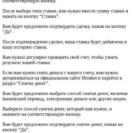
соответствующую кнопку.
После выбора типа ставки, вам нужно ввести сумму ставки и
нажать на кнопку “Ставка”.
Вам будет предложено подтвердить сделку, нажав на кнопку
“Да”.
После подтверждения сделки, ваша ставка будет добавлена в
вашу историю ставок.
Вам нужно регулярно проверять свой счет, чтобы узнать
результат вашей ставки.
Если вам нужно снять деньги с вашего счета, вам нужно
авторизоваться на официальном сайте Mostbet и перейти в
раздел “Снятие денег”.
Вам будет предложено выбрать способ снятия денег, включая
банковский перевод, электронные деньги или другие опции.
Выберите способ снятия денег, который вам нужен, и
нажмите на соответствующую кнопку.
Вам будет предложено подтвердить снятие денег, нажав на
кнопку “Да”.