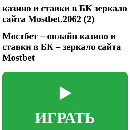
казино и ставки в БК зеркало
сайта Mostbet.2062 (2)
Мостбет – онлайн казино и
ставки в БК – зеркало сайта
Mostbet
▶️
ИГРАТЬ