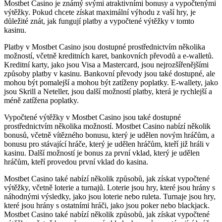
Mostbet Casino je známý svými atraktivními bonusy a vypočtenými
výtěžky. Pokud chcete získat maximální výhodu z vaší hry, je
důležité znát, jak fungují platby a vypočtené výtěžky v tomto
kasinu.
Platby v Mostbet Casino jsou dostupné prostřednictvím několika
možností, včetně kreditních karet, bankovních převodů a e-walletů.
Kreditní karty, jako jsou Visa a Mastercard, jsou nejrozšířenějšími
způsoby platby v kasinu. Bankovní převody jsou také dostupné, ale
mohou být pomalejší a mohou být zatíženy poplatky. E-wallety, jako
jsou Skrill a Neteller, jsou další možností platby, která je rychlejší a
méně zatížena poplatky.
Vypočtené výtěžky v Mostbet Casino jsou také dostupné
prostřednictvím několika možností. Mostbet Casino nabízí několik
bonusů, včetně vítězného bonusu, který je udělen novým hráčům, a
bonusu pro stávající hráče, který je udělen hráčům, kteří již hráli v
kasinu. Další možností je bonus za první vklad, který je udělen
hráčům, kteří provedou první vklad do kasina.
Mostbet Casino také nabízí několik způsobů, jak získat vypočtené
výtěžky, včetně loterie a turnajů. Loterie jsou hry, které jsou hrány s
náhodnými výsledky, jako jsou loterie nebo ruleta. Turnaje jsou hry,
které jsou hrány s ostatními hráči, jako jsou poker nebo blackjack.
Mostbet Casino také nabízí několik způsobů, jak získat vypočtené