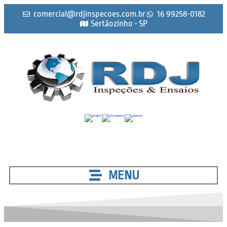
comercial@rdjinspecoes.com.br
16 99258-0182
Sertãozinho - SP
MENU