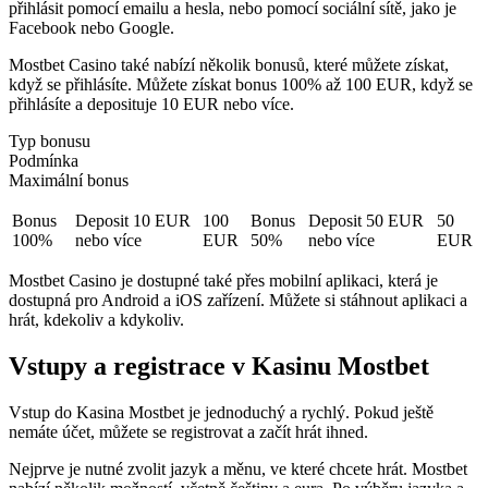
přihlásit pomocí emailu a hesla, nebo pomocí sociální sítě, jako je
Facebook nebo Google.
Mostbet Casino také nabízí několik bonusů, které můžete získat,
když se přihlásíte. Můžete získat bonus 100% až 100 EUR, když se
přihlásíte a deposituje 10 EUR nebo více.
Typ bonusu
Podmínka
Maximální bonus
Bonus
Deposit 10 EUR
100
Bonus
Deposit 50 EUR
50
100%
nebo více
EUR
50%
nebo více
EUR
Mostbet Casino je dostupné také přes mobilní aplikaci, která je
dostupná pro Android a iOS zařízení. Můžete si stáhnout aplikaci a
hrát, kdekoliv a kdykoliv.
Vstupy a registrace v Kasinu Mostbet
Vstup do Kasina Mostbet je jednoduchý a rychlý. Pokud ještě
nemáte účet, můžete se registrovat a začít hrát ihned.
Nejprve je nutné zvolit jazyk a měnu, ve které chcete hrát. Mostbet